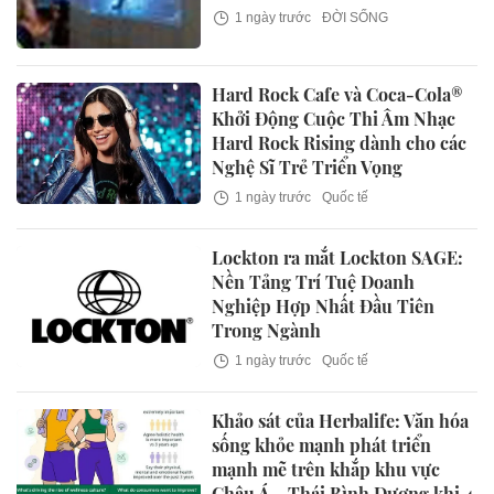
1 ngày trước
ĐỜI SỐNG
Hard Rock Cafe và Coca-Cola®
Khởi Động Cuộc Thi Âm Nhạc
Hard Rock Rising dành cho các
Nghệ Sĩ Trẻ Triển Vọng
1 ngày trước
Quốc tế
Lockton ra mắt Lockton SAGE:
Nền Tảng Trí Tuệ Doanh
Nghiệp Hợp Nhất Đầu Tiên
Trong Ngành
1 ngày trước
Quốc tế
Khảo sát của Herbalife: Văn hóa
sống khỏe mạnh phát triển
mạnh mẽ trên khắp khu vực
Châu Á - Thái Bình Dương khi 4