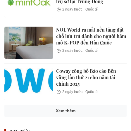
trụ sở tại Trung Đông
2 ngày trước
Quốc tế
NOL World ra mắt nền tảng đặt
chỗ lưu trú dành cho người hâm
mộ K-POP đến Hàn Quốc
2 ngày trước
Quốc tế
Coway công bố Báo cáo Bền
vững lần thứ 21 cho năm tài
chính 2025
2 ngày trước
Quốc tế
Xem thêm