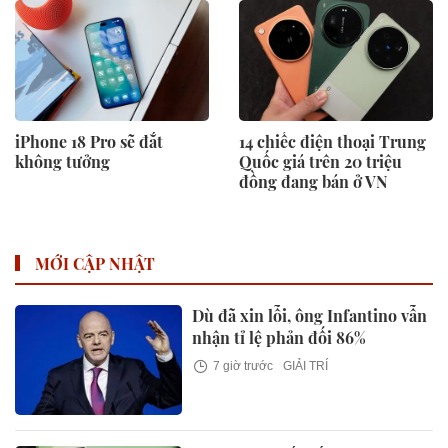
iPhone 18 Pro sẽ đắt
14 chiếc điện thoại Trung
không tưởng
Quốc giá trên 20 triệu
đồng đang bán ở VN
MỚI CẬP NHẬT
Dù đã xin lỗi, ông Infantino vẫn
nhận tỉ lệ phản đối 86%
7 giờ trước
GIẢI TRÍ