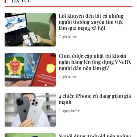
TIN TỨC
Lời khuyên đến tất cả những
người thường xuyên tìm việc
làm qua mạng xã hội
7 giờ trước
Chưa được cập nhật tài khoản
ngân hàng lên ứng dụng VNeID,
người dân nên làm gì?
7 giờ trước
4 chiếc iPhone cũ đang giảm giá
mạnh
1 ngày trước
Người dùng Android nên ngừng