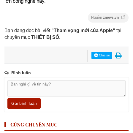
lớn công nghệ này.
Nguồn
znews.vn
Bạn đang đọc bài viết
"Tham vọng mới của Apple"
tại
chuyên mục
THIẾT BỊ SỐ
.
Chia sẻ
Bình luận
Gửi bình luận
CÙNG CHUYÊN MỤC