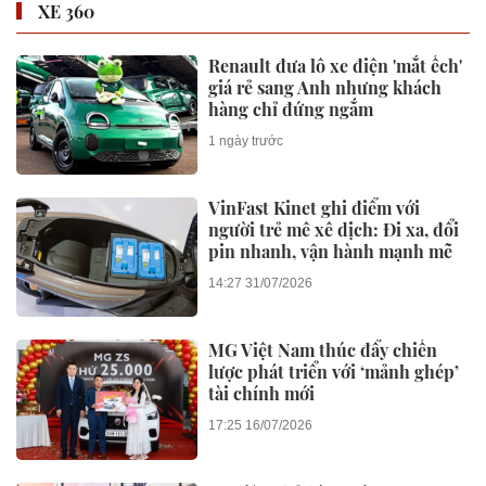
XE 360
Renault đưa lô xe điện 'mắt ếch'
giá rẻ sang Anh nhưng khách
hàng chỉ đứng ngắm
1 ngày trước
VinFast Kinet ghi điểm với
người trẻ mê xê dịch: Đi xa, đổi
pin nhanh, vận hành mạnh mẽ
14:27 31/07/2026
MG Việt Nam thúc đẩy chiến
lược phát triển với ‘mảnh ghép’
tài chính mới
17:25 16/07/2026