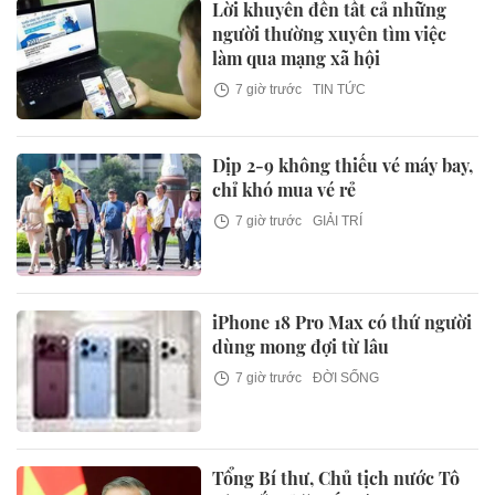
Lời khuyên đến tất cả những
người thường xuyên tìm việc
làm qua mạng xã hội
7 giờ trước
TIN TỨC
Dịp 2-9 không thiếu vé máy bay,
chỉ khó mua vé rẻ
7 giờ trước
GIẢI TRÍ
iPhone 18 Pro Max có thứ người
dùng mong đợi từ lâu
7 giờ trước
ĐỜI SỐNG
Tổng Bí thư, Chủ tịch nước Tô