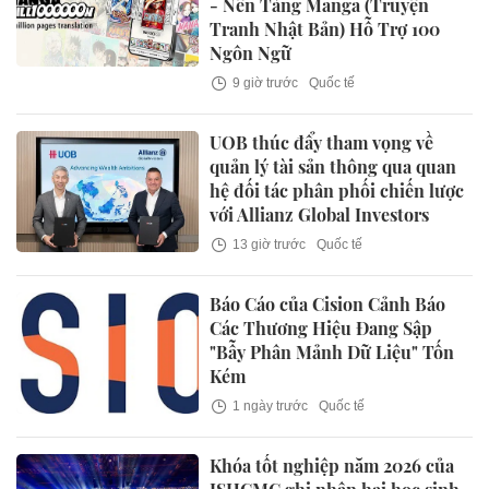
- Nền Tảng Manga (Truyện
Tranh Nhật Bản) Hỗ Trợ 100
Ngôn Ngữ
9 giờ trước
Quốc tế
UOB thúc đẩy tham vọng về
quản lý tài sản thông qua quan
hệ đối tác phân phối chiến lược
với Allianz Global Investors
13 giờ trước
Quốc tế
Báo Cáo của Cision Cảnh Báo
Các Thương Hiệu Đang Sập
"Bẫy Phân Mảnh Dữ Liệu" Tốn
Kém
1 ngày trước
Quốc tế
Khóa tốt nghiệp năm 2026 của