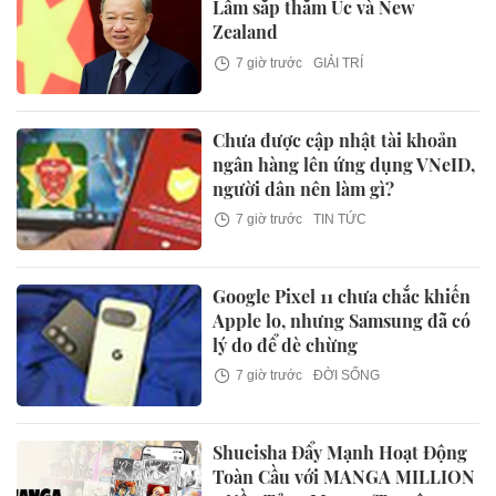
Lâm sắp thăm Úc và New
Zealand
7 giờ trước
GIẢI TRÍ
Chưa được cập nhật tài khoản
ngân hàng lên ứng dụng VNeID,
người dân nên làm gì?
7 giờ trước
TIN TỨC
Google Pixel 11 chưa chắc khiến
Apple lo, nhưng Samsung đã có
lý do để dè chừng
7 giờ trước
ĐỜI SỐNG
Shueisha Đẩy Mạnh Hoạt Động
Toàn Cầu với MANGA MILLION