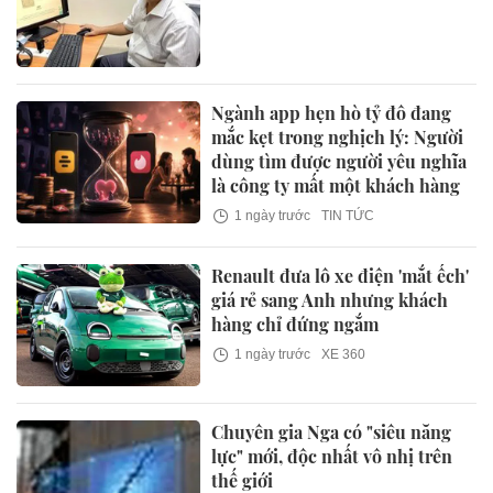
Ngành app hẹn hò tỷ đô đang
mắc kẹt trong nghịch lý: Người
dùng tìm được người yêu nghĩa
là công ty mất một khách hàng
1 ngày trước
TIN TỨC
Renault đưa lô xe điện 'mắt ếch'
giá rẻ sang Anh nhưng khách
hàng chỉ đứng ngắm
1 ngày trước
XE 360
Chuyên gia Nga có "siêu năng
lực" mới, độc nhất vô nhị trên
thế giới