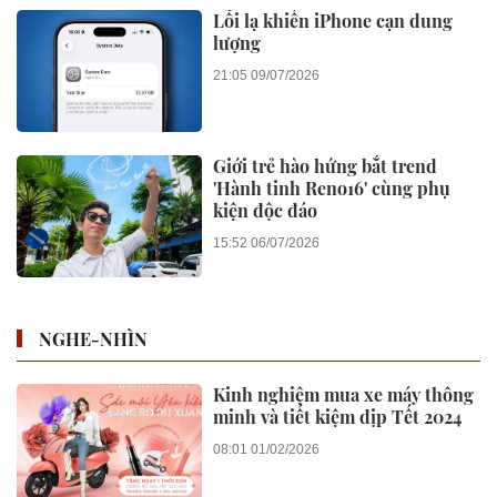
Lỗi lạ khiến iPhone cạn dung
lượng
21:05 09/07/2026
Giới trẻ hào hứng bắt trend
'Hành tinh Reno16' cùng phụ
kiện độc đáo
15:52 06/07/2026
NGHE-NHÌN
Kinh nghiệm mua xe máy thông
minh và tiết kiệm dịp Tết 2024
08:01 01/02/2026