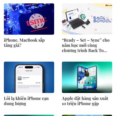
iPhone, MacBook sắp
“Ready – Set – Sync” cho
tăng giá?
năm học mới cùng
chương trình Back To
School 2026 của Huawei
Lỗi lạ khiến iPhone cạn
Apple đặt hàng sản xuất
dung lượng
10 triệu iPhone gập