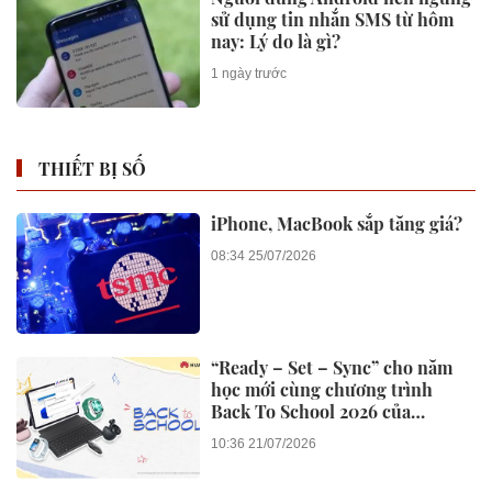
sử dụng tin nhắn SMS từ hôm
nay: Lý do là gì?
1 ngày trước
THIẾT BỊ SỐ
iPhone, MacBook sắp tăng giá?
08:34 25/07/2026
“Ready – Set – Sync” cho năm
học mới cùng chương trình
Back To School 2026 của
Huawei
10:36 21/07/2026