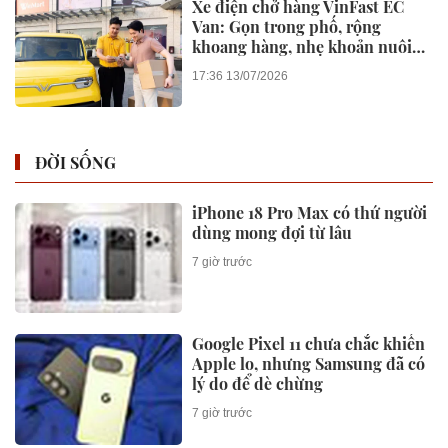
Xe điện chở hàng VinFast EC
Van: Gọn trong phố, rộng
khoang hàng, nhẹ khoản nuôi
xe
17:36 13/07/2026
ĐỜI SỐNG
iPhone 18 Pro Max có thứ người
dùng mong đợi từ lâu
7 giờ trước
Google Pixel 11 chưa chắc khiến
Apple lo, nhưng Samsung đã có
lý do để dè chừng
7 giờ trước