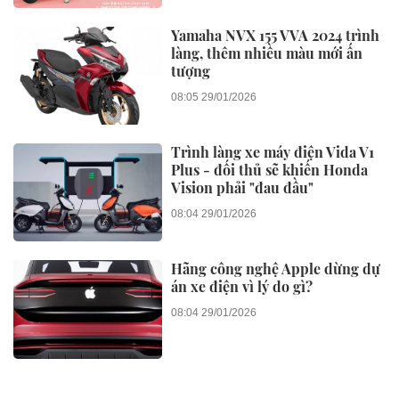
Yamaha NVX 155 VVA 2024 trình
làng, thêm nhiều màu mới ấn
tượng
08:05 29/01/2026
Trình làng xe máy điện Vida V1
Plus - đối thủ sẽ khiến Honda
Vision phải "đau đầu"
08:04 29/01/2026
Hãng công nghệ Apple dừng dự
án xe điện vì lý do gì?
08:04 29/01/2026