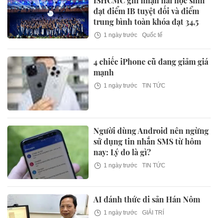
ISHCMC ghi nhận hai học sinh
đạt điểm IB tuyệt đối và điểm
trung bình toàn khóa đạt 34,5
1 ngày trước
Quốc tế
4 chiếc iPhone cũ đang giảm giá
mạnh
1 ngày trước
TIN TỨC
Người dùng Android nên ngừng
sử dụng tin nhắn SMS từ hôm
nay: Lý do là gì?
1 ngày trước
TIN TỨC
AI đánh thức di sản Hán Nôm
1 ngày trước
GIẢI TRÍ