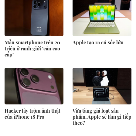
Mẫu smartphone trên 20
Apple tạo ra cú sốc lớn
triệu ở ranh giới ‘cận cao
cấp’
Hacker lấy trộm ảnh thật
Vừa tăng giá loạt sản
của iPhone 18 Pro
phẩm, Apple sẽ làm gì tiếp
theo?