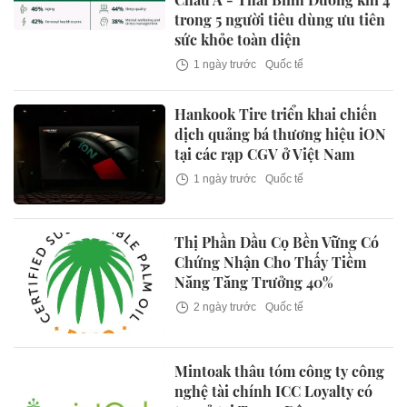
trong 5 người tiêu dùng ưu tiên
sức khỏe toàn diện
1 ngày trước
Quốc tế
Hankook Tire triển khai chiến
dịch quảng bá thương hiệu iON
tại các rạp CGV ở Việt Nam
1 ngày trước
Quốc tế
Thị Phần Dầu Cọ Bền Vững Có
Chứng Nhận Cho Thấy Tiềm
Năng Tăng Trưởng 40%
2 ngày trước
Quốc tế
Mintoak thâu tóm công ty công
nghệ tài chính ICC Loyalty có