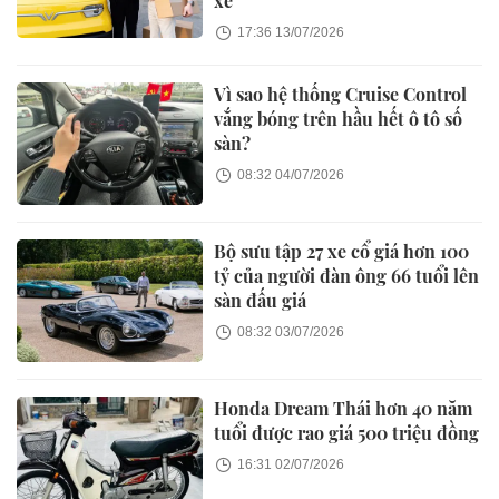
xe
17:36 13/07/2026
Vì sao hệ thống Cruise Control
vắng bóng trên hầu hết ô tô số
sàn?
08:32 04/07/2026
Bộ sưu tập 27 xe cổ giá hơn 100
tỷ của người đàn ông 66 tuổi lên
sàn đấu giá
08:32 03/07/2026
Honda Dream Thái hơn 40 năm
tuổi được rao giá 500 triệu đồng
16:31 02/07/2026