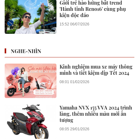
Giới trẻ hào hứng bắt trend
'Hành tinh Reno16' cùng phụ
kiện độc đáo
15:52 06/07/2026
NGHE-NHÌN
Kinh nghiệm mua xe máy thông
minh và tiết kiệm dịp Tết 2024
08:01 01/02/2026
Yamaha NVX 155 VVA 2024 trình
làng, thêm nhiều màu mới ấn
tượng
08:05 29/01/2026