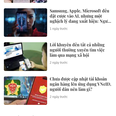
Samsung, Apple, Microsoft đều
đặt cược vào AI, nhưng một
nghịch lý đang xuất hiện: Người
mua không phải lúc nào cũng
1 ngày trước
dùng
Lời khuyên đến tất cả những
người thường xuyên tìm việc
làm qua mạng xã hội
2 ngày trước
Chưa được cập nhật tài khoản
ngân hàng lên ứng dụng VNeID,
người dân nên làm gì?
2 ngày trước