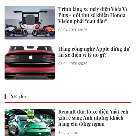
Trình làng xe máy điện Vida V1
Plus - đối thủ sẽ khiến Honda
Vision phải "đau đầu"
08:04 29/01/2026
Hãng công nghệ Apple dừng dự
án xe điện vì lý do gì?
08:04 29/01/2026
XE 360
Renault đưa lô xe điện 'mắt ếch'
giá rẻ sang Anh nhưng khách
hàng chỉ đứng ngắm
3 ngày trước