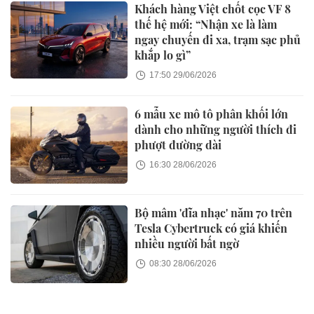
Khách hàng Việt chốt cọc VF 8
thế hệ mới: “Nhận xe là làm
ngay chuyến đi xa, trạm sạc phủ
khắp lo gì”
17:50 29/06/2026
6 mẫu xe mô tô phân khối lớn
dành cho những người thích đi
phượt đường dài
16:30 28/06/2026
Bộ mâm 'đĩa nhạc' năm 70 trên
Tesla Cybertruck có giá khiến
nhiều người bất ngờ
08:30 28/06/2026