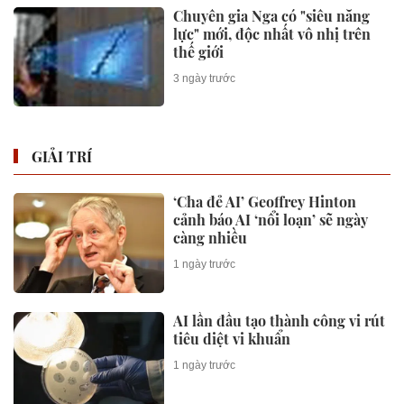
Chuyên gia Nga có "siêu năng
lực" mới, độc nhất vô nhị trên
thế giới
3 ngày trước
GIẢI TRÍ
‘Cha đẻ AI’ Geoffrey Hinton
cảnh báo AI ‘nổi loạn’ sẽ ngày
càng nhiều
1 ngày trước
AI lần đầu tạo thành công vi rút
tiêu diệt vi khuẩn
1 ngày trước