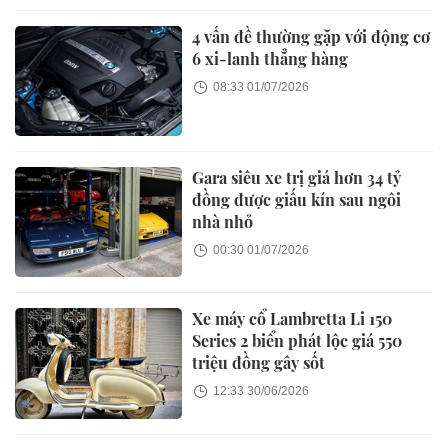
4 vấn đề thường gặp với động cơ
6 xi-lanh thẳng hàng
08:33 01/07/2026
Gara siêu xe trị giá hơn 34 tỷ
đồng được giấu kín sau ngôi
nhà nhỏ
00:30 01/07/2026
Xe máy cổ Lambretta Li 150
Series 2 biển phát lộc giá 550
triệu đồng gây sốt
12:33 30/06/2026