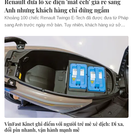
Renault đưa lô xe điện 'mắt ếch' giá rẻ sang
Anh nhưng khách hàng chỉ đứng ngắm
Khoảng 100 chiếc Renault Twingo E-Tech đã được đưa từ Pháp
sang Anh trước ngày mở bán. Tuy nhiên, khách hàng xứ sở
sương mù chỉ có thể đến showroom để ngắm xe bởi toàn bộ
đều mang tay lái thuận.
VinFast Kinet ghi điểm với người trẻ mê xê dịch: Đi xa,
đổi pin nhanh, vận hành mạnh mẽ