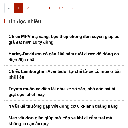
«
1
2
...
16
17
»
Tin đọc nhiều
Chiếc MPV mạ vàng, bọc thép chống đạn xuyên giáp có
giá đắt hơn 10 tỷ đồng
Harley-Davidson cổ gần 100 năm tuổi được độ động cơ
điện độc nhất
Chiếc Lamborghini Aventador tự chế từ xe cũ mua ở bãi
phế liệu
Toyota muốn xe điện lái như xe số sàn, nhả côn sai bị
giật cục, chết máy
4 vấn đề thường gặp với động cơ 6 xi-lanh thẳng hàng
Mẹo vặt đơn giản giúp mở cốp xe khi đi cắm trại mà
không lo cạn ắc quy