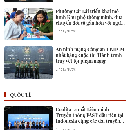
Phường Cát Lái triển khai mô
hình Khu phố thông minh, đưa
chuyển đổi số gần hơn với người
dân
1 ngày trước
An ninh mạng Công an TP.HCM
nhất bảng cuộc thi 'Hành trình
truy vết tội phạm mạng'
1 ngày trước
QUỐC TẾ
Coolita ra mắt Liên minh
Truyền thông FAST đầu tiên tại
Indonesia cùng các đài truyền
hình hàng đầu
1 ngày trước