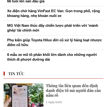
66 tuổi lên sàn đấu giá
Xe điện chở hàng VinFast EC Van: Gọn trong phố, rộng
khoang hàng, nhẹ khoản nuôi xe
MG Việt Nam thúc đẩy chiến lược phát triển với ‘mảnh
ghép’ tài chính mới
Phụ kiện giúp Toyota Hilux đời cũ xử lý hàng loạt nhược
điểm cố hữu
6 mẫu xe mô tô phân khối lớn dành cho những người
thích đi phượt đường dài
TIN TỨC
Thông tin liên quan đến định
danh điện tử mà người dân cần
nắm rõ
1 ngày trước