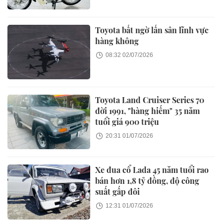
Toyota bất ngờ lấn sân lĩnh vực
hàng không
08:32 02/07/2026
Toyota Land Cruiser Series 70
đời 1991, "hàng hiếm" 35 năm
tuổi giá 900 triệu
20:31 01/07/2026
Xe đua cổ Lada 45 năm tuổi rao
bán hơn 1,8 tỷ đồng, độ công
suất gấp đôi
12:31 01/07/2026