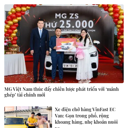
MG Việt Nam thúc đẩy chiến lược phát triển với ‘mảnh
ghép’ tài chính mới
Xe điện chở hàng VinFast EC
Van: Gọn trong phố, rộng
khoang hàng, nhẹ khoản nuôi