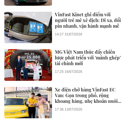
VinFast Kinet ghi điểm với
người trẻ mê xê dịch: Đi xa, đổi
pin nhanh, vận hành mạnh mẽ
14:27 31/07/2026
MG Việt Nam thúc đẩy chiến
lược phát triển với ‘mảnh ghép’
tài chính mới
17:25 16/07/2026
Xe điện chở hàng VinFast EC
Van: Gọn trong phố, rộng
khoang hàng, nhẹ khoản nuôi
xe
17:36 13/07/2026