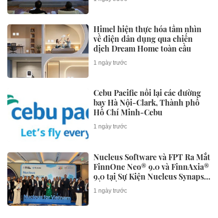
Himel hiện thực hóa tầm nhìn
về điện dân dụng qua chiến
dịch Dream Home toàn cầu
1 ngày trước
Cebu Pacific nối lại các đường
bay Hà Nội-Clark, Thành phố
Hồ Chí Minh-Cebu
1 ngày trước
Nucleus Software và FPT Ra Mắt
FinnOne Neo® 9.0 và FinnAxia®
9.0 tại Sự Kiện Nucleus Synapse
Lần Đầu Tiên tại Việt Nam
1 ngày trước