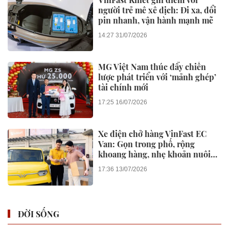
người trẻ mê xê dịch: Đi xa, đổi
pin nhanh, vận hành mạnh mẽ
14:27 31/07/2026
MG Việt Nam thúc đẩy chiến
lược phát triển với ‘mảnh ghép’
tài chính mới
17:25 16/07/2026
Xe điện chở hàng VinFast EC
Van: Gọn trong phố, rộng
khoang hàng, nhẹ khoản nuôi
xe
17:36 13/07/2026
ĐỜI SỐNG