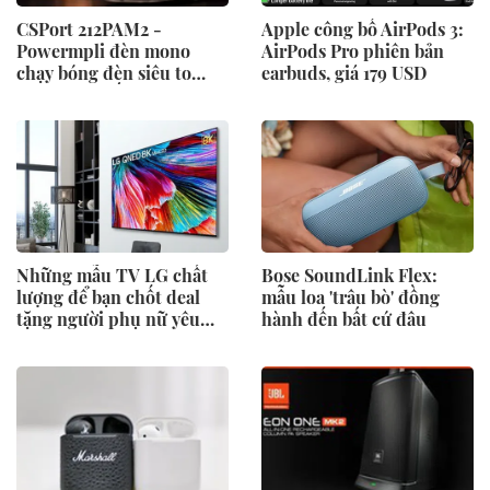
CSPort 212PAM2 -
Apple công bố AirPods 3:
Powermpli đèn mono
AirPods Pro phiên bản
chạy bóng đèn siêu to
earbuds, giá 179 USD
212E, nâng cấp toàn bộ
dàn tụ
Những mẫu TV LG chất
Bose SoundLink Flex:
lượng để bạn chốt deal
mẫu loa 'trâu bò' đồng
tặng người phụ nữ yêu
hành đến bất cứ đâu
thương