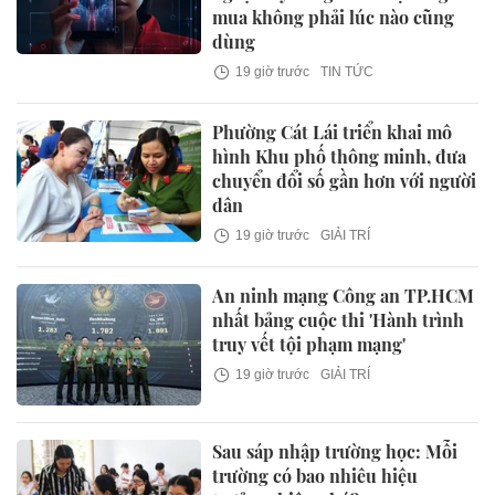
mua không phải lúc nào cũng
dùng
19 giờ trước
TIN TỨC
Phường Cát Lái triển khai mô
hình Khu phố thông minh, đưa
chuyển đổi số gần hơn với người
dân
19 giờ trước
GIẢI TRÍ
An ninh mạng Công an TP.HCM
nhất bảng cuộc thi 'Hành trình
truy vết tội phạm mạng'
19 giờ trước
GIẢI TRÍ
Sau sáp nhập trường học: Mỗi
trường có bao nhiêu hiệu