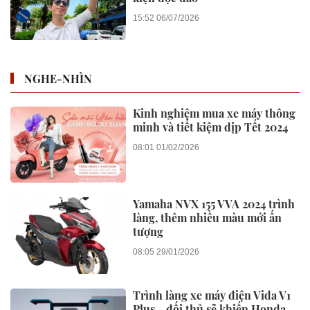
15:52 06/07/2026
NGHE-NHÌN
Kinh nghiệm mua xe máy thông
minh và tiết kiệm dịp Tết 2024
08:01 01/02/2026
Yamaha NVX 155 VVA 2024 trình
làng, thêm nhiều màu mới ấn
tượng
08:05 29/01/2026
Trình làng xe máy điện Vida V1
Plus - đối thủ sẽ khiến Honda