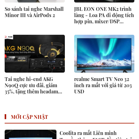
So sánh tai nghe Marshall
JBL EON ONE MK2 trình
Minor III và AirPods 2
làng - Loa PA di động tích
hợp pin, mixer/DSP
chuyên nghiệp được
mong đợi nhất trong năm
Tai nghe hi-end AKG
realme Smart TV Neo 32
N90Q cực ưu đãi, giảm
inch ra mắt với giá từ 203
35%, tặng thêm headamp
USD
trị giá 23 triệu, TEAC UD-
503
MỚI CẬP NHẬT
Coolita ra mắt Liên minh