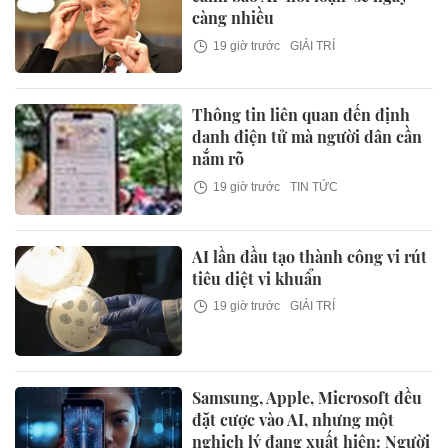
càng nhiều
19 giờ trước
GIẢI TRÍ
Thông tin liên quan đến định
danh điện tử mà người dân cần
nắm rõ
19 giờ trước
TIN TỨC
AI lần đầu tạo thành công vi rút
tiêu diệt vi khuẩn
19 giờ trước
GIẢI TRÍ
Samsung, Apple, Microsoft đều
đặt cược vào AI, nhưng một
nghịch lý đang xuất hiện: Người