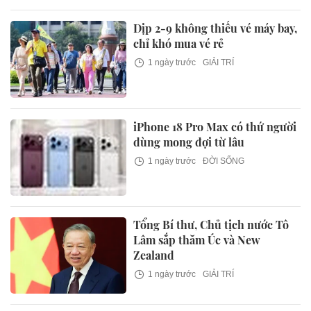
Dịp 2-9 không thiếu vé máy bay,
chỉ khó mua vé rẻ
1 ngày trước
GIẢI TRÍ
iPhone 18 Pro Max có thứ người
dùng mong đợi từ lâu
1 ngày trước
ĐỜI SỐNG
Tổng Bí thư, Chủ tịch nước Tô
Lâm sắp thăm Úc và New
Zealand
1 ngày trước
GIẢI TRÍ