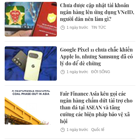
Chưa được cập nhật tài khoản
ngân hàng lên ứng dụng VNeID,
người dân nên làm gì?
1 ngày trước
TIN TỨC
Google Pixel 11 chưa chắc khiến
Apple lo, nhưng Samsung đã có
lý do để dè chừng
1 ngày trước
ĐỜI SỐNG
Fair Finance Asia kêu gọi các
ngân hàng chấm dứt tài trợ cho
than đá tại ASEAN và tăng
cường các biện pháp bảo vệ xã
hội
1 ngày trước
Quốc tế