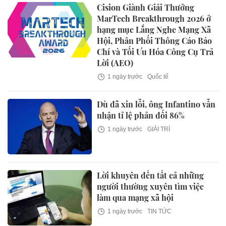
Cision Giành Giải Thưởng
MarTech Breakthrough 2026 ở
hạng mục Lắng Nghe Mạng Xã
Hội, Phân Phối Thông Cáo Báo
Chí và Tối Ưu Hóa Công Cụ Trả
Lời (AEO)
1 ngày trước
Quốc tế
Dù đã xin lỗi, ông Infantino vẫn
nhận tỉ lệ phản đối 86%
1 ngày trước
GIẢI TRÍ
Lời khuyên đến tất cả những
người thường xuyên tìm việc
làm qua mạng xã hội
1 ngày trước
TIN TỨC