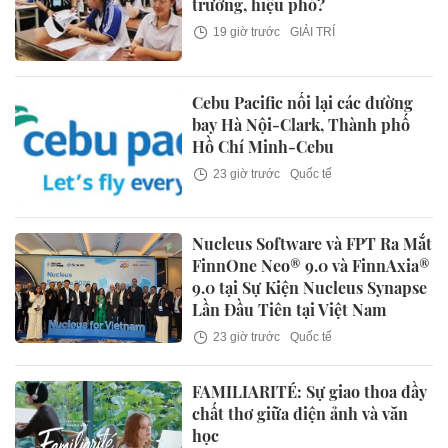
trưởng, hiệu phó?
19 giờ trước
GIẢI TRÍ
Cebu Pacific nối lại các đường
bay Hà Nội-Clark, Thành phố
Hồ Chí Minh-Cebu
23 giờ trước
Quốc tế
Nucleus Software và FPT Ra Mắt
FinnOne Neo® 9.0 và FinnAxia®
9.0 tại Sự Kiện Nucleus Synapse
Lần Đầu Tiên tại Việt Nam
23 giờ trước
Quốc tế
FAMILIARITÉ: Sự giao thoa đầy
chất thơ giữa điện ảnh và văn
học