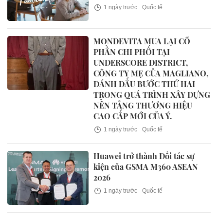
1 ngày trước
Quốc tế
MONDEVITA MUA LẠI CỔ
PHẦN CHI PHỐI TẠI
UNDERSCORE DISTRICT,
CÔNG TY MẸ CỦA MAGLIANO,
ĐÁNH DẤU BƯỚC THỨ HAI
TRONG QUÁ TRÌNH XÂY DỰNG
NỀN TẢNG THƯƠNG HIỆU
CAO CẤP MỚI CỦA Ý.
1 ngày trước
Quốc tế
Huawei trở thành Đối tác sự
kiện của GSMA M360 ASEAN
2026
1 ngày trước
Quốc tế