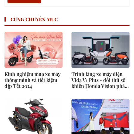
CÙNG CHUYÊN MỤC
Kinh nghiệm mua xe máy
Trình làng xe máy điện
thông minh và tiết kiệm
Vida V1 Plus - đối thủ sẽ
dịp Tết 2024
khiến Honda Vision phải
"đau đầu"