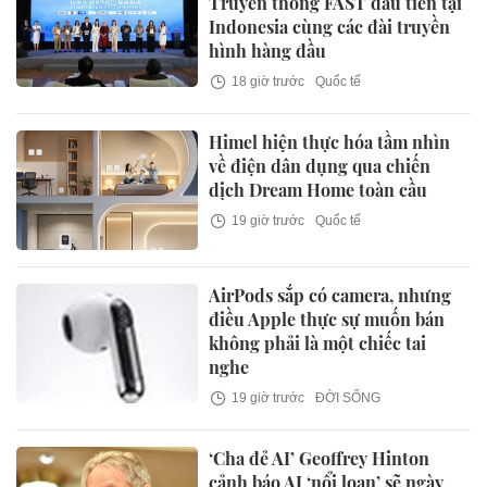
Truyền thông FAST đầu tiên tại
Indonesia cùng các đài truyền
hình hàng đầu
18 giờ trước
Quốc tế
Himel hiện thực hóa tầm nhìn
về điện dân dụng qua chiến
dịch Dream Home toàn cầu
19 giờ trước
Quốc tế
AirPods sắp có camera, nhưng
điều Apple thực sự muốn bán
không phải là một chiếc tai
nghe
19 giờ trước
ĐỜI SỐNG
‘Cha đẻ AI’ Geoffrey Hinton
cảnh báo AI ‘nổi loạn’ sẽ ngày