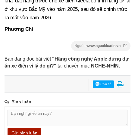
khai đặt hàng trước cho xe điện Afeela có tính năng tự lái
ở khu vực Bắc Mỹ vào năm 2025, sau đó sẽ chính thức
ra mắt vào năm 2026.
Phương Chi
Nguồn
www.nguoiduatin.vn
Bạn đang đọc bài viết
"Hãng công nghệ Apple dừng dự
án xe điện vì lý do gì?"
tại chuyên mục
NGHE-NHÌN
.
Chia sẻ
Bình luận
Gửi bình luận