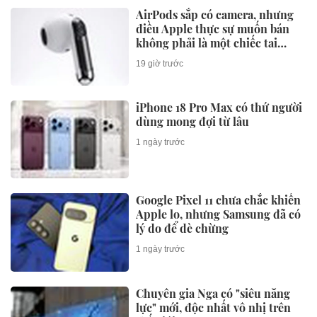
AirPods sắp có camera, nhưng
điều Apple thực sự muốn bán
không phải là một chiếc tai
nghe
19 giờ trước
iPhone 18 Pro Max có thứ người
dùng mong đợi từ lâu
1 ngày trước
Google Pixel 11 chưa chắc khiến
Apple lo, nhưng Samsung đã có
lý do để dè chừng
1 ngày trước
Chuyên gia Nga có "siêu năng
lực" mới, độc nhất vô nhị trên