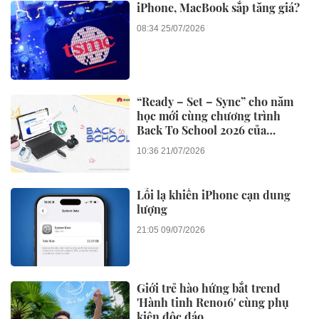
iPhone, MacBook sắp tăng giá?
08:34 25/07/2026
“Ready – Set – Sync” cho năm
học mới cùng chương trình
Back To School 2026 của
Huawei
10:36 21/07/2026
Lỗi lạ khiến iPhone cạn dung
lượng
21:05 09/07/2026
Giới trẻ hào hứng bắt trend
'Hành tinh Reno16' cùng phụ
kiện độc đáo