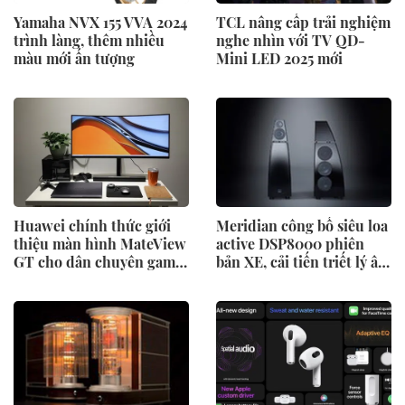
Yamaha NVX 155 VVA 2024
TCL nâng cấp trải nghiệm
trình làng, thêm nhiều
nghe nhìn với TV QD-
màu mới ấn tượng
Mini LED 2025 mới
Huawei chính thức giới
Meridian công bố siêu loa
thiệu màn hình MateView
active DSP8000 phiên
GT cho dân chuyên game
bản XE, cải tiến triết lý âm
và giải trí giá 14tr900
thanh