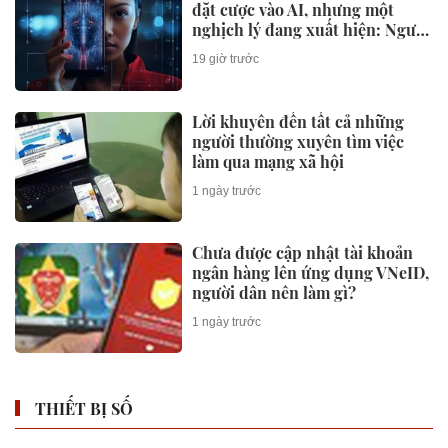
đặt cược vào AI, nhưng một
nghịch lý đang xuất hiện: Người
mua không phải lúc nào cũng
19 giờ trước
dùng
Lời khuyên đến tất cả những
người thường xuyên tìm việc
làm qua mạng xã hội
1 ngày trước
Chưa được cập nhật tài khoản
ngân hàng lên ứng dụng VNeID,
người dân nên làm gì?
1 ngày trước
THIẾT BỊ SỐ