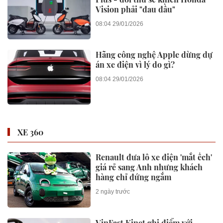
Vision phải "đau đầu"
08:04 29/01/2026
Hãng công nghệ Apple dừng dự
án xe điện vì lý do gì?
08:04 29/01/2026
XE 360
Renault đưa lô xe điện 'mắt ếch'
giá rẻ sang Anh nhưng khách
hàng chỉ đứng ngắm
2 ngày trước
VinFast Kinet ghi điểm với