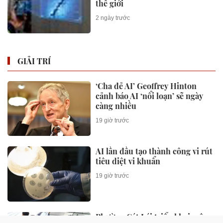
thế giới
2 ngày trước
GIẢI TRÍ
‘Cha đẻ AI’ Geoffrey Hinton
cảnh báo AI ‘nổi loạn’ sẽ ngày
càng nhiều
19 giờ trước
AI lần đầu tạo thành công vi rút
tiêu diệt vi khuẩn
19 giờ trước
Phường Cát Lái triển khai mô