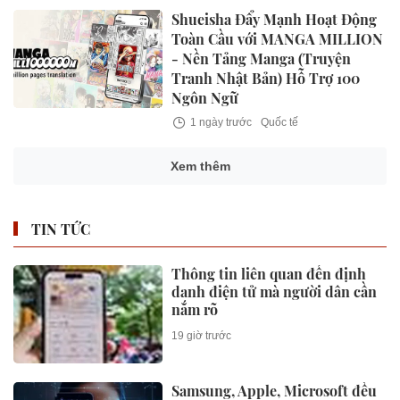
Shueisha Đẩy Mạnh Hoạt Động
Toàn Cầu với MANGA MILLION
- Nền Tảng Manga (Truyện
Tranh Nhật Bản) Hỗ Trợ 100
Ngôn Ngữ
1 ngày trước
Quốc tế
Xem thêm
TIN TỨC
Thông tin liên quan đến định
danh điện tử mà người dân cần
nắm rõ
19 giờ trước
Samsung, Apple, Microsoft đều