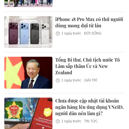
iPhone 18 Pro Max có thứ người
dùng mong đợi từ lâu
1 ngày trước
ĐỜI SỐNG
Tổng Bí thư, Chủ tịch nước Tô
Lâm sắp thăm Úc và New
Zealand
1 ngày trước
GIẢI TRÍ
Chưa được cập nhật tài khoản
ngân hàng lên ứng dụng VNeID,
người dân nên làm gì?
1 ngày trước
TIN TỨC