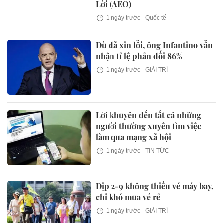
Lời (AEO)
1 ngày trước
Quốc tế
Dù đã xin lỗi, ông Infantino vẫn
nhận tỉ lệ phản đối 86%
1 ngày trước
GIẢI TRÍ
Lời khuyên đến tất cả những
người thường xuyên tìm việc
làm qua mạng xã hội
1 ngày trước
TIN TỨC
Dịp 2-9 không thiếu vé máy bay,
chỉ khó mua vé rẻ
1 ngày trước
GIẢI TRÍ