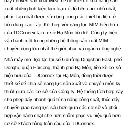
dây chuyền sản xuất MIM thế hệ mới có khả năng sản
xuất những linh kiện kim loại có độ bền cao, nhỏ nhất,
phức tạp nhất được sử dụng trong các thiết bị điện tử
tiêu dùng cao cấp. Kết hợp với năng lực MIM hiện hữu
của TDConnex tại cơ sở Hạ Môn liền kề, Công ty hiện
vận hành một trong những hệ thống sản xuất MIM
chuyên dụng lớn nhất thế giới phục vụ ngành công nghệ.
Nhà máy mới tọa lạc tại số 6 đường Dingshan East, phố
Dongfu, quận Haicang, thành phố Hạ Môn, liền kề cơ sở
hiện hữu của TDConnex tại Hạ Môn, đồng thời được
thiết kế để chia sẻ năng lực sản xuất và chuyên môn kỹ
thuật giữa các cơ sở của Công ty. Hệ thống tích hợp này
cho phép đẩy nhanh quá trình nâng công suất, thúc đẩy
chuyển giao năng lực sâu hơn giữa các cơ sở và phối
hợp vận hành chặt chẽ hơn nhằm phục vụ hiệu quả hơn
cơ sở khách hàng toàn cầu của TDConnex.