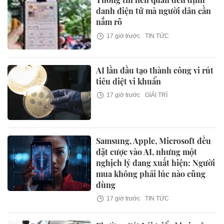
danh điện tử mà người dân cần
nắm rõ
17 giờ trước
TIN TỨC
AI lần đầu tạo thành công vi rút
tiêu diệt vi khuẩn
17 giờ trước
GIẢI TRÍ
Samsung, Apple, Microsoft đều
đặt cược vào AI, nhưng một
nghịch lý đang xuất hiện: Người
mua không phải lúc nào cũng
dùng
17 giờ trước
TIN TỨC