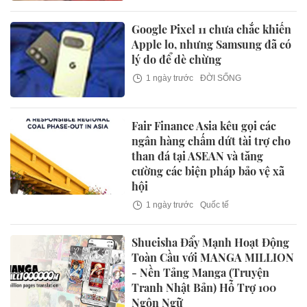
Google Pixel 11 chưa chắc khiến
Apple lo, nhưng Samsung đã có
lý do để dè chừng
1 ngày trước
ĐỜI SỐNG
Fair Finance Asia kêu gọi các
ngân hàng chấm dứt tài trợ cho
than đá tại ASEAN và tăng
cường các biện pháp bảo vệ xã
hội
1 ngày trước
Quốc tế
Shueisha Đẩy Mạnh Hoạt Động
Toàn Cầu với MANGA MILLION
- Nền Tảng Manga (Truyện
Tranh Nhật Bản) Hỗ Trợ 100
Ngôn Ngữ