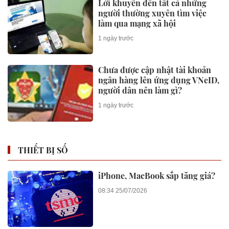
Lời khuyên đến tất cả những
người thường xuyên tìm việc
làm qua mạng xã hội
1 ngày trước
Chưa được cập nhật tài khoản
ngân hàng lên ứng dụng VNeID,
người dân nên làm gì?
1 ngày trước
THIẾT BỊ SỐ
iPhone, MacBook sắp tăng giá?
08:34 25/07/2026