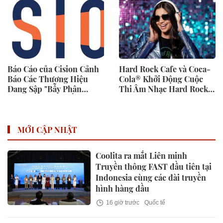
Báo Cáo của Cision Cảnh
Hard Rock Cafe và Coca-
Báo Các Thương Hiệu
Cola® Khởi Động Cuộc
Đang Sập "Bẫy Phân
Thi Âm Nhạc Hard Rock
Mảnh Dữ Liệu" Tốn Kém
Rising dành cho các Nghệ
Sĩ Trẻ Triển Vọng
MỚI CẬP NHẬT
Coolita ra mắt Liên minh
Truyền thông FAST đầu tiên tại
Indonesia cùng các đài truyền
hình hàng đầu
16 giờ trước
Quốc tế