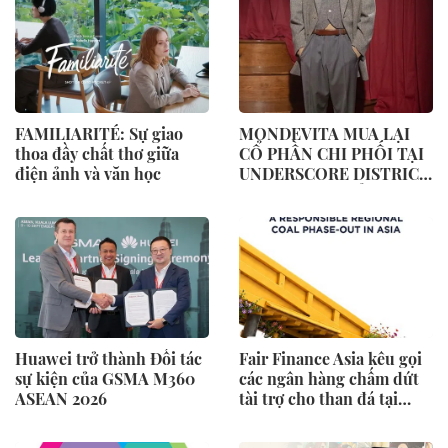
FAMILIARITÉ: Sự giao
MONDEVITA MUA LẠI
thoa đầy chất thơ giữa
CỔ PHẦN CHI PHỐI TẠI
điện ảnh và văn học
UNDERSCORE DISTRICT,
CÔNG TY MẸ CỦA
MAGLIANO, ĐÁNH DẤU
BƯỚC THỨ HAI TRONG
QUÁ TRÌNH XÂY DỰNG
NỀN TẢNG THƯƠNG
HIỆU CAO CẤP MỚI CỦA
Ý.
Huawei trở thành Đối tác
Fair Finance Asia kêu gọi
sự kiện của GSMA M360
các ngân hàng chấm dứt
ASEAN 2026
tài trợ cho than đá tại
ASEAN và tăng cường các
biện pháp bảo vệ xã hội