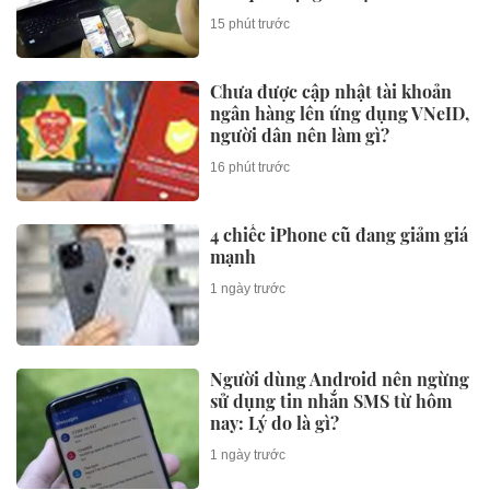
15 phút trước
Chưa được cập nhật tài khoản
ngân hàng lên ứng dụng VNeID,
người dân nên làm gì?
16 phút trước
4 chiếc iPhone cũ đang giảm giá
mạnh
1 ngày trước
Người dùng Android nên ngừng
sử dụng tin nhắn SMS từ hôm
nay: Lý do là gì?
1 ngày trước