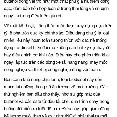
butanol đóng vai trò như một chất phụ gia hạ điểm đông
đặc, đảm bảo hỗn hợp luôn ở trạng thái lỏng và ổn định
ngay cả trong điều kiện giá rét.
Về mặt kỹ thuật, công thức mới được xây dựng dựa trên
tỷ lệ pha trộn cực kỳ chính xác. Điều đáng chú ý là loại
nhiên liệu này hoàn toàn tương thích với các hệ thống
động cơ diesel hiện đại mà không cần bất kỳ sự thay đổi
hay điều chỉnh cơ khí nào. Điều này cho phép triển khai
ngay lập tức trên các dòng xe tải hạng nặng, máy móc
nông nghiệp và thiết bị công nghiệp đang vận hành.
Bên cạnh khả năng chịu lạnh, loại biodiesel này còn
mang lại những thông số ấn tượng về môi trường. Các
thử nghiệm ban đầu cho thấy, nhờ sự góp mặt của
butanol và các este từ dầu tái chế, quá trình cháy trong
buồng đốt diễn ra triệt để hơn. Điều này giúp giảm đáng
kể lượng muội than và oxit nitơ (NOx) phát thải ra môi