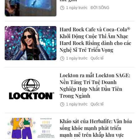
1 ngày trước
ĐỜI SỐNG
Hard Rock Cafe và Coca-Cola®
Khởi Động Cuộc Thi Âm Nhạc
Hard Rock Rising dành cho các
Nghệ Sĩ Trẻ Triển Vọng
1 ngày trước
Quốc tế
Lockton ra mắt Lockton SAGE:
Nền Tảng Trí Tuệ Doanh
Nghiệp Hợp Nhất Đầu Tiên
Trong Ngành
1 ngày trước
Quốc tế
Khảo sát của Herbalife: Văn hóa
sống khỏe mạnh phát triển
mạnh mẽ trên khắp khu vực