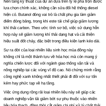
Nền tảng kỹ thuật của dự án dựa trên tỷ lệ pha trộn được
lựa chọn chính xác, không cần sửa đổi hệ thống diesel
hiện có. Butanol đóng vai trò là chất phụ gia làm giảm
điểm đóng băng, trong khi este tái chế giúp giảm lượng
khí thải carbon. Theo ước tính sơ bộ, việc sử dụng hỗn
hợp này sẽ giảm lượng khí thải dạng hạt và cải thiện
hiệu suất đốt cháy, đặc biệt trong điều kiện lạnh kéo dài.
Sự ra đời của loại nhiên liệu sinh học mùa đông này
không chỉ là một thành tựu về hóa học mà còn mang ý
nghĩa chiến lược đối với ngành giao thông vận tải và
nông nghiệp tại các vùng vĩ độ cao. Nó chứng minh rằng
công nghệ xanh không nhất thiết phải đi đôi với sự tốn
kém hay phức tạp về hạ tầng.
Việc ứng dụng rộng rãi loại nhiên liệu này sẽ giúp các
doanh nghiệp vận tải giảm bớt sự phụ thuộc vào nhiên
liệu hóa thạch, đồng thời cắt giảm chi phí xử lý chất thải.