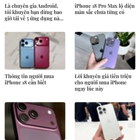
Là chuyên gia Android,
iPhone 18 Pro Max lộ diện
tôi khuyên bạn đừng bao
màu sắc chưa từng có
giờ tải về 5 ứng dụng này,
dù chúng đang đứng top
BXH
Thông tin người mua
Lời khuyên giá tiền triệu
iPhone 18 cần biết
cho người mua iPhone
ngay lúc này