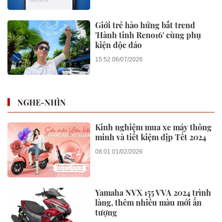
Giới trẻ hào hứng bắt trend
'Hành tinh Reno16' cùng phụ
kiện độc đáo
15:52 06/07/2026
NGHE-NHÌN
Kinh nghiệm mua xe máy thông
minh và tiết kiệm dịp Tết 2024
08:01 01/02/2026
Yamaha NVX 155 VVA 2024 trình
làng, thêm nhiều màu mới ấn
tượng