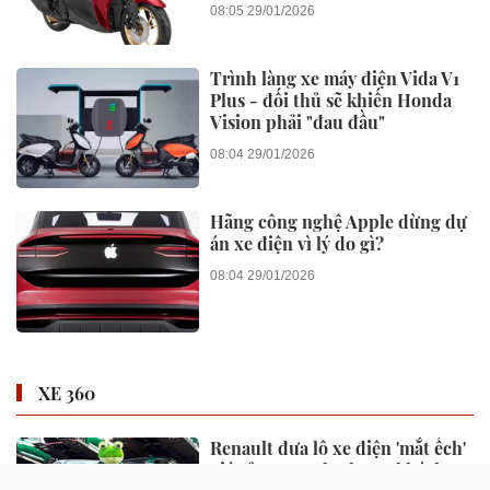
08:05 29/01/2026
Trình làng xe máy điện Vida V1
Plus - đối thủ sẽ khiến Honda
Vision phải "đau đầu"
08:04 29/01/2026
Hãng công nghệ Apple dừng dự
án xe điện vì lý do gì?
08:04 29/01/2026
XE 360
Renault đưa lô xe điện 'mắt ếch'
giá rẻ sang Anh nhưng khách