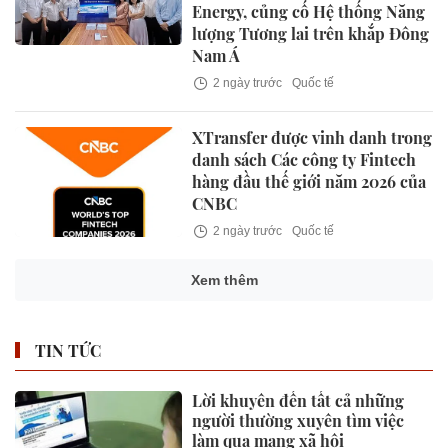
Energy, củng cố Hệ thống Năng
lượng Tương lai trên khắp Đông
Nam Á
2 ngày trước
Quốc tế
XTransfer được vinh danh trong
danh sách Các công ty Fintech
hàng đầu thế giới năm 2026 của
CNBC
2 ngày trước
Quốc tế
Xem thêm
TIN TỨC
Lời khuyên đến tất cả những
người thường xuyên tìm việc
làm qua mạng xã hội