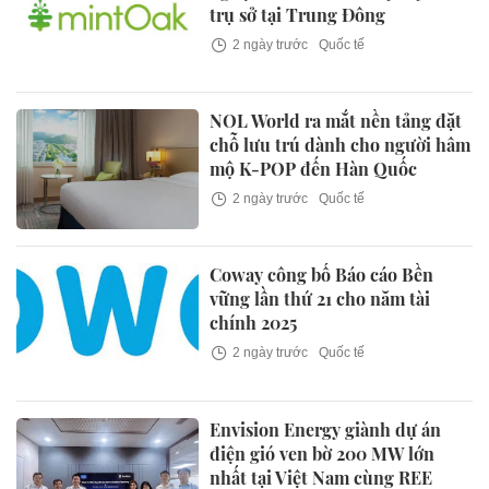
trụ sở tại Trung Đông
2 ngày trước
Quốc tế
NOL World ra mắt nền tảng đặt
chỗ lưu trú dành cho người hâm
mộ K-POP đến Hàn Quốc
2 ngày trước
Quốc tế
Coway công bố Báo cáo Bền
vững lần thứ 21 cho năm tài
chính 2025
2 ngày trước
Quốc tế
Envision Energy giành dự án
điện gió ven bờ 200 MW lớn
nhất tại Việt Nam cùng REE