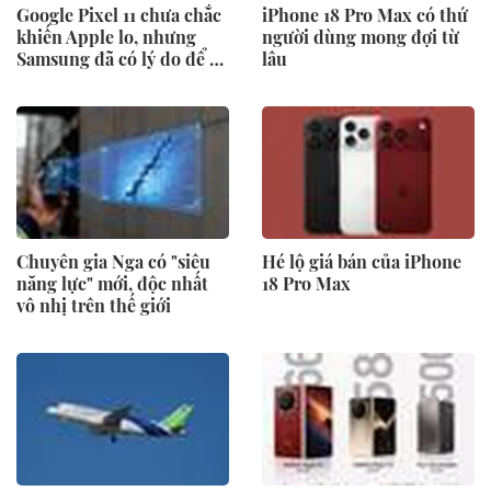
Google Pixel 11 chưa chắc
iPhone 18 Pro Max có thứ
khiến Apple lo, nhưng
người dùng mong đợi từ
Samsung đã có lý do để dè
lâu
chừng
Chuyên gia Nga có "siêu
Hé lộ giá bán của iPhone
năng lực" mới, độc nhất
18 Pro Max
vô nhị trên thế giới