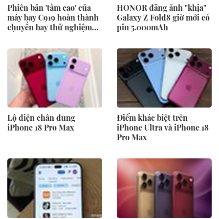
Phiên bản 'tầm cao' của
HONOR đăng ảnh "khịa"
máy bay C919 hoàn thành
Galaxy Z Fold8 giờ mới có
chuyến bay thử nghiệm
pin 5.000mAh
đầu tiên
Lộ diện chân dung
Điểm khác biệt trên
iPhone 18 Pro Max
iPhone Ultra và iPhone 18
Pro Max