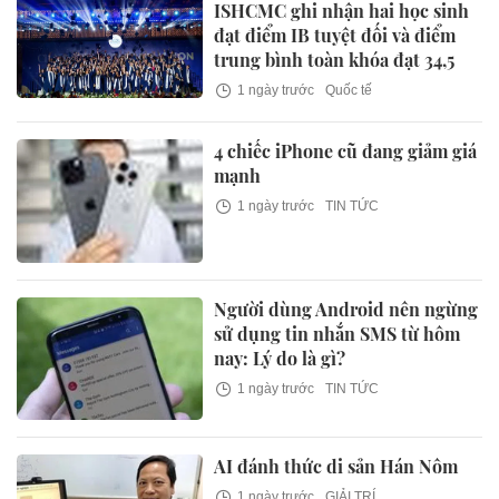
ISHCMC ghi nhận hai học sinh
đạt điểm IB tuyệt đối và điểm
trung bình toàn khóa đạt 34,5
1 ngày trước
Quốc tế
4 chiếc iPhone cũ đang giảm giá
mạnh
1 ngày trước
TIN TỨC
Người dùng Android nên ngừng
sử dụng tin nhắn SMS từ hôm
nay: Lý do là gì?
1 ngày trước
TIN TỨC
AI đánh thức di sản Hán Nôm
1 ngày trước
GIẢI TRÍ