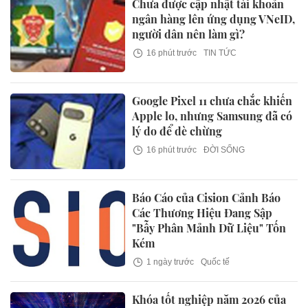
Chưa được cập nhật tài khoản
ngân hàng lên ứng dụng VNeID,
người dân nên làm gì?
16 phút trước
TIN TỨC
Google Pixel 11 chưa chắc khiến
Apple lo, nhưng Samsung đã có
lý do để dè chừng
16 phút trước
ĐỜI SỐNG
Báo Cáo của Cision Cảnh Báo
Các Thương Hiệu Đang Sập
"Bẫy Phân Mảnh Dữ Liệu" Tốn
Kém
1 ngày trước
Quốc tế
Khóa tốt nghiệp năm 2026 của