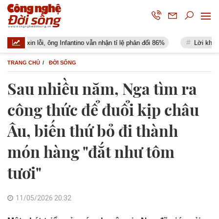
 xin lỗi, ông Infantino vẫn nhận tỉ lệ phản đối 86%
Lời khuyên đến 
TRANG CHỦ
ĐỜI SỐNG
Sau nhiều năm, Nga tìm ra
công thức để đuổi kịp châu
Âu, biến thứ bỏ đi thành
món hàng "đắt như tôm
tươi"
11/05/2026 20:32