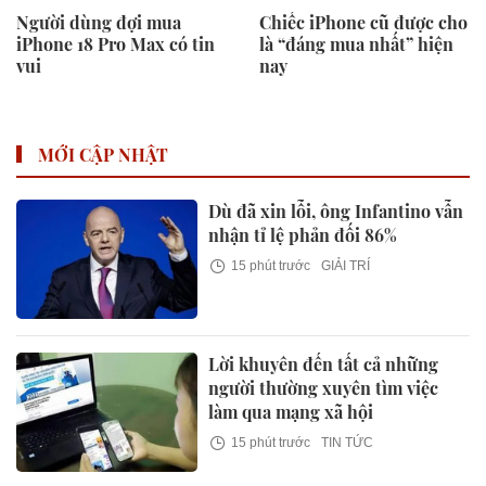
Người dùng đợi mua
Chiếc iPhone cũ được cho
iPhone 18 Pro Max có tin
là “đáng mua nhất” hiện
vui
nay
MỚI CẬP NHẬT
Dù đã xin lỗi, ông Infantino vẫn
nhận tỉ lệ phản đối 86%
15 phút trước
GIẢI TRÍ
Lời khuyên đến tất cả những
người thường xuyên tìm việc
làm qua mạng xã hội
15 phút trước
TIN TỨC