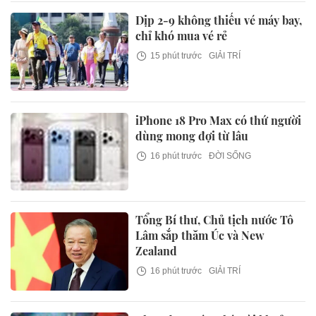
Dịp 2-9 không thiếu vé máy bay,
chỉ khó mua vé rẻ
15 phút trước
GIẢI TRÍ
iPhone 18 Pro Max có thứ người
dùng mong đợi từ lâu
16 phút trước
ĐỜI SỐNG
Tổng Bí thư, Chủ tịch nước Tô
Lâm sắp thăm Úc và New
Zealand
16 phút trước
GIẢI TRÍ