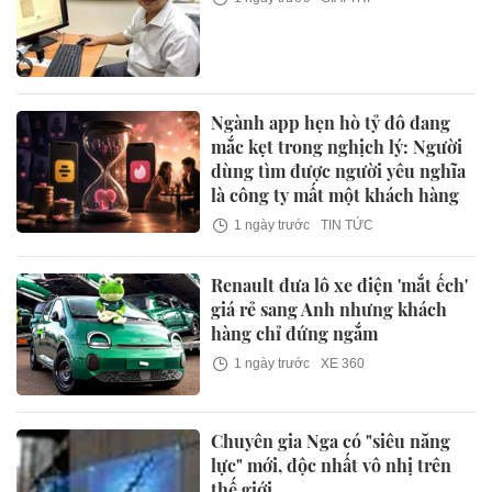
Ngành app hẹn hò tỷ đô đang
mắc kẹt trong nghịch lý: Người
dùng tìm được người yêu nghĩa
là công ty mất một khách hàng
1 ngày trước
TIN TỨC
Renault đưa lô xe điện 'mắt ếch'
giá rẻ sang Anh nhưng khách
hàng chỉ đứng ngắm
1 ngày trước
XE 360
Chuyên gia Nga có "siêu năng
lực" mới, độc nhất vô nhị trên
thế giới