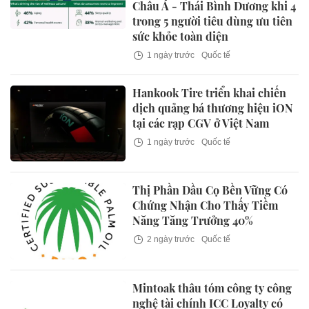
Châu Á - Thái Bình Dương khi 4
trong 5 người tiêu dùng ưu tiên
sức khỏe toàn diện
1 ngày trước
Quốc tế
Hankook Tire triển khai chiến
dịch quảng bá thương hiệu iON
tại các rạp CGV ở Việt Nam
1 ngày trước
Quốc tế
Thị Phần Dầu Cọ Bền Vững Có
Chứng Nhận Cho Thấy Tiềm
Năng Tăng Trưởng 40%
2 ngày trước
Quốc tế
Mintoak thâu tóm công ty công
nghệ tài chính ICC Loyalty có