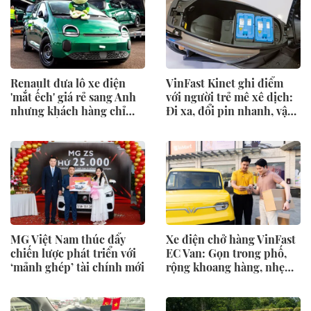
Renault đưa lô xe điện
VinFast Kinet ghi điểm
'mắt ếch' giá rẻ sang Anh
với người trẻ mê xê dịch:
nhưng khách hàng chỉ
Đi xa, đổi pin nhanh, vận
đứng ngắm
hành mạnh mẽ
MG Việt Nam thúc đẩy
Xe điện chở hàng VinFast
chiến lược phát triển với
EC Van: Gọn trong phố,
‘mảnh ghép’ tài chính mới
rộng khoang hàng, nhẹ
khoản nuôi xe