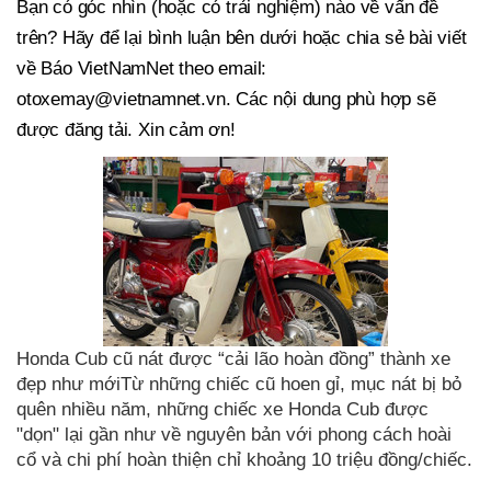
Bạn có góc nhìn (hoặc có trải nghiệm) nào về vấn đề
trên? Hãy để lại bình luận bên dưới hoặc chia sẻ bài viết
về Báo VietNamNet theo email:
otoxemay@vietnamnet.vn
. Các nội dung phù hợp sẽ
được đăng tải. Xin cảm ơn!
Honda Cub cũ nát được “cải lão hoàn đồng” thành xe
đẹp như mớiTừ những chiếc cũ hoen gỉ, mục nát bị bỏ
quên nhiều năm, những chiếc xe Honda Cub được
"dọn" lại gần như về nguyên bản với phong cách hoài
cổ và chi phí hoàn thiện chỉ khoảng 10 triệu đồng/chiếc.