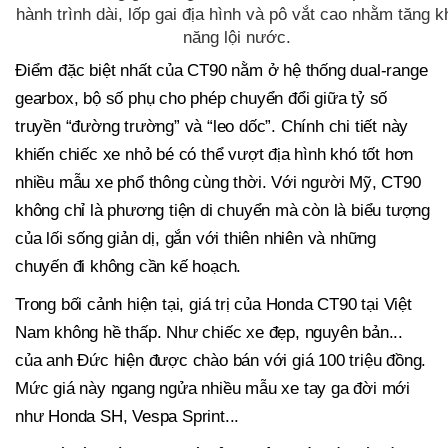
hành trình dài, lốp gai địa hình và pô vắt cao nhằm tăng k
năng lội nước.
Điểm đặc biệt nhất của CT90 nằm ở hệ thống dual-range
gearbox, bộ số phụ cho phép chuyển đổi giữa tỷ số
truyền “đường trường” và “leo dốc”. Chính chi tiết này
khiến chiếc xe nhỏ bé có thể vượt địa hình khó tốt hơn
nhiều mẫu xe phổ thông cùng thời. Với người Mỹ, CT90
không chỉ là phương tiện di chuyển mà còn là biểu tượng
của lối sống giản dị, gắn với thiên nhiên và những
chuyến đi không cần kế hoạch.
Trong bối cảnh hiện tại, giá trị của Honda CT90 tại Việt
Nam không hề thấp. Như chiếc xe đẹp, nguyên bản...
của anh Đức hiện được chào bán với giá 100 triệu đồng.
Mức giá này ngang ngửa nhiều mẫu xe tay ga đời mới
như Honda SH, Vespa Sprint...