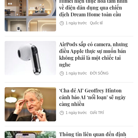
Himel hiện thực hóa tầm nhìn
về điện dân dụng qua chiến
dịch Dream Home toàn cầu
1 ngày trước
Quốc tế
AirPods sắp có camera, nhưng
điều Apple thực sự muốn bán
không phải là một chiếc tai
nghe
1 ngày trước
ĐỜI SỐNG
‘Cha đẻ AI’ Geoffrey Hinton
cảnh báo AI ‘nổi loạn’ sẽ ngày
càng nhiều
1 ngày trước
GIẢI TRÍ
Thông tin liên quan đến định