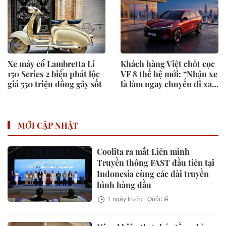
Xe máy cổ Lambretta Li
Khách hàng Việt chốt cọc
150 Series 2 biển phát lộc
VF 8 thế hệ mới: “Nhận xe
giá 550 triệu đồng gây sốt
là làm ngay chuyến đi xa,
trạm sạc phủ khắp lo gì”
MỚI CẬP NHẬT
Coolita ra mắt Liên minh
Truyền thông FAST đầu tiên tại
Indonesia cùng các đài truyền
hình hàng đầu
1 ngày trước
Quốc tế