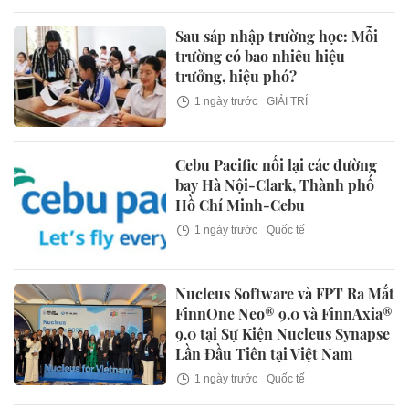
Sau sáp nhập trường học: Mỗi
trường có bao nhiêu hiệu
trưởng, hiệu phó?
1 ngày trước
GIẢI TRÍ
Cebu Pacific nối lại các đường
bay Hà Nội-Clark, Thành phố
Hồ Chí Minh-Cebu
1 ngày trước
Quốc tế
Nucleus Software và FPT Ra Mắt
FinnOne Neo® 9.0 và FinnAxia®
9.0 tại Sự Kiện Nucleus Synapse
Lần Đầu Tiên tại Việt Nam
1 ngày trước
Quốc tế