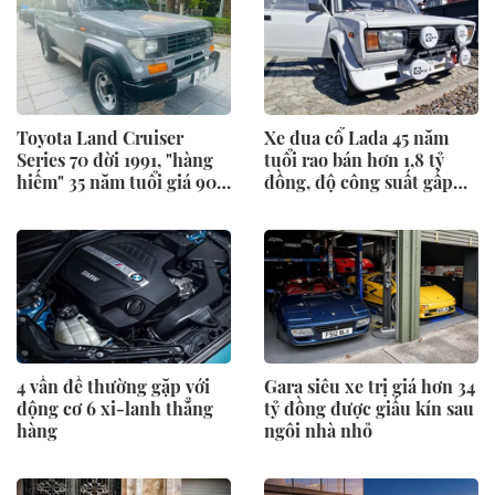
Toyota Land Cruiser
Xe đua cổ Lada 45 năm
Series 70 đời 1991, "hàng
tuổi rao bán hơn 1,8 tỷ
hiếm" 35 năm tuổi giá 900
đồng, độ công suất gấp
triệu
đôi
4 vấn đề thường gặp với
Gara siêu xe trị giá hơn 34
động cơ 6 xi-lanh thẳng
tỷ đồng được giấu kín sau
hàng
ngôi nhà nhỏ