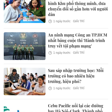
hình Khu phố thông minh, đưa
chuyển đổi số gần hơn với người
dân
1 ngày trước
GIẢI TRÍ
An ninh mạng Công an TP.HCM
nhất bảng cuộc thi 'Hành trình
truy vết tội phạm mạng'
1 ngày trước
GIẢI TRÍ
Sau sáp nhập trường học: Mỗi
trường có bao nhiêu hiệu
trưởng, hiệu phó?
1 ngày trước
GIẢI TRÍ
Cebu Pacific nối lại các đường
bay Hà Nội-Clark, Thành phố