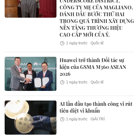
UNDERSCORE DISTRICT,
CÔNG TY MẸ CỦA MAGLIANO,
ĐÁNH DẤU BƯỚC THỨ HAI
TRONG QUÁ TRÌNH XÂY DỰNG
NỀN TẢNG THƯƠNG HIỆU
CAO CẤP MỚI CỦA Ý.
1 ngày trước
Quốc tế
Huawei trở thành Đối tác sự
kiện của GSMA M360 ASEAN
2026
1 ngày trước
Quốc tế
AI lần đầu tạo thành công vi rút
tiêu diệt vi khuẩn
1 ngày trước
GIẢI TRÍ