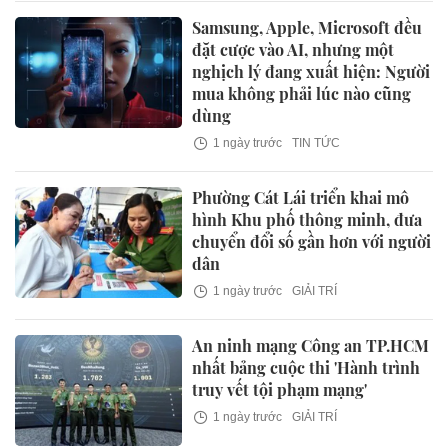
Samsung, Apple, Microsoft đều
đặt cược vào AI, nhưng một
nghịch lý đang xuất hiện: Người
mua không phải lúc nào cũng
dùng
1 ngày trước
TIN TỨC
Phường Cát Lái triển khai mô
hình Khu phố thông minh, đưa
chuyển đổi số gần hơn với người
dân
1 ngày trước
GIẢI TRÍ
An ninh mạng Công an TP.HCM
nhất bảng cuộc thi 'Hành trình
truy vết tội phạm mạng'
1 ngày trước
GIẢI TRÍ