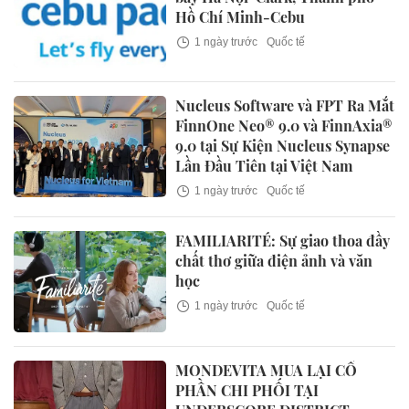
Hồ Chí Minh-Cebu
1 ngày trước
Quốc tế
Nucleus Software và FPT Ra Mắt
FinnOne Neo® 9.0 và FinnAxia®
9.0 tại Sự Kiện Nucleus Synapse
Lần Đầu Tiên tại Việt Nam
1 ngày trước
Quốc tế
FAMILIARITÉ: Sự giao thoa đầy
chất thơ giữa điện ảnh và văn
học
1 ngày trước
Quốc tế
MONDEVITA MUA LẠI CỔ
PHẦN CHI PHỐI TẠI