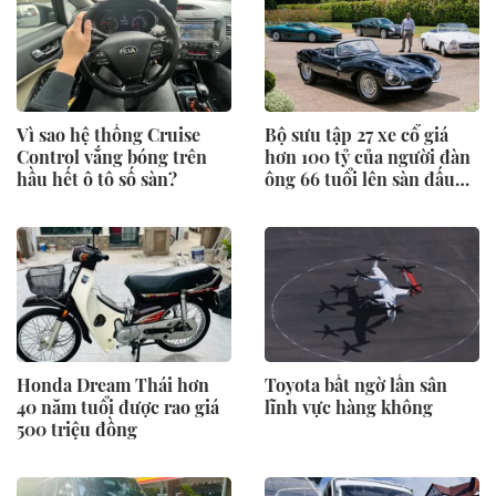
Vì sao hệ thống Cruise
Bộ sưu tập 27 xe cổ giá
Control vắng bóng trên
hơn 100 tỷ của người đàn
hầu hết ô tô số sàn?
ông 66 tuổi lên sàn đấu
giá
Honda Dream Thái hơn
Toyota bất ngờ lấn sân
40 năm tuổi được rao giá
lĩnh vực hàng không
500 triệu đồng