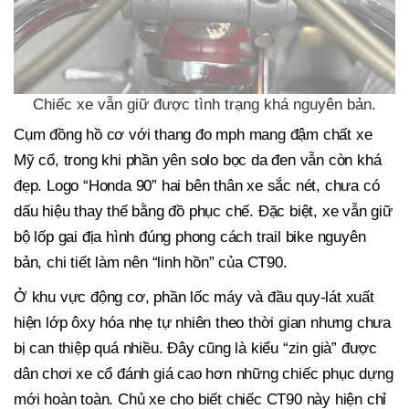
Chiếc xe vẫn giữ được tình trạng khá nguyên bản.
Cụm đồng hồ cơ với thang đo mph mang đậm chất xe
Mỹ cổ, trong khi phần yên solo bọc da đen vẫn còn khá
đẹp. Logo “Honda 90” hai bên thân xe sắc nét, chưa có
dấu hiệu thay thế bằng đồ phục chế. Đặc biệt, xe vẫn giữ
bộ lốp gai địa hình đúng phong cách trail bike nguyên
bản, chi tiết làm nên “linh hồn” của CT90.
Ở khu vực động cơ, phần lốc máy và đầu quy-lát xuất
hiện lớp ôxy hóa nhẹ tự nhiên theo thời gian nhưng chưa
bị can thiệp quá nhiều. Đây cũng là kiểu “zin già” được
dân chơi xe cổ đánh giá cao hơn những chiếc phục dựng
mới hoàn toàn. Chủ xe cho biết chiếc CT90 này hiện chỉ