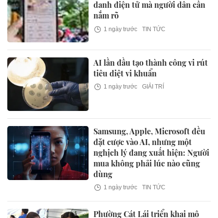
danh điện tử mà người dân cần
nắm rõ
1 ngày trước
TIN TỨC
AI lần đầu tạo thành công vi rút
tiêu diệt vi khuẩn
1 ngày trước
GIẢI TRÍ
Samsung, Apple, Microsoft đều
đặt cược vào AI, nhưng một
nghịch lý đang xuất hiện: Người
mua không phải lúc nào cũng
dùng
1 ngày trước
TIN TỨC
Phường Cát Lái triển khai mô