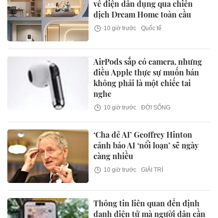
về điện dân dụng qua chiến
dịch Dream Home toàn cầu
10 giờ trước
Quốc tế
AirPods sắp có camera, nhưng
điều Apple thực sự muốn bán
không phải là một chiếc tai
nghe
10 giờ trước
ĐỜI SỐNG
‘Cha đẻ AI’ Geoffrey Hinton
cảnh báo AI ‘nổi loạn’ sẽ ngày
càng nhiều
10 giờ trước
GIẢI TRÍ
Thông tin liên quan đến định
danh điện tử mà người dân cần