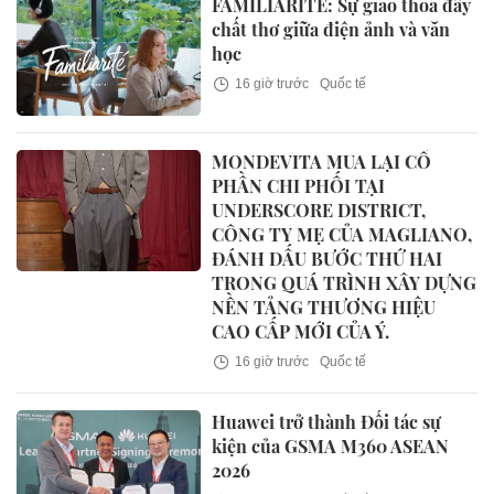
FAMILIARITÉ: Sự giao thoa đầy
chất thơ giữa điện ảnh và văn
học
16 giờ trước
Quốc tế
MONDEVITA MUA LẠI CỔ
PHẦN CHI PHỐI TẠI
UNDERSCORE DISTRICT,
CÔNG TY MẸ CỦA MAGLIANO,
ĐÁNH DẤU BƯỚC THỨ HAI
TRONG QUÁ TRÌNH XÂY DỰNG
NỀN TẢNG THƯƠNG HIỆU
CAO CẤP MỚI CỦA Ý.
16 giờ trước
Quốc tế
Huawei trở thành Đối tác sự
kiện của GSMA M360 ASEAN
2026