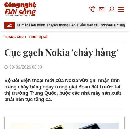
a ra mắt Liên minh Truyền thông FAST đầu tiên tại Indonesia cùng các đài tr
TRANG CHỦ
THIẾT BỊ SỐ
Cục gạch Nokia 'cháy hàng'
08/06/2026 08:30
Bộ đôi điện thoại mới của Nokia vừa ghi nhận tình
trạng cháy hàng ngay trong giai đoạn đặt trước tại
thị trường Trung Quốc, buộc các nhà máy sản xuất
phải liên tục tăng ca.