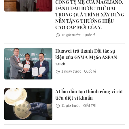
CÔNG TY MẸ CỦA MAGLIANO,
ĐÁNH DẤU BƯỚC THỨ HAI
TRONG QUÁ TRÌNH XÂY DỰNG
NỀN TẢNG THƯƠNG HIỆU
CAO CẤP MỚI CỦA Ý.
16 giờ trước
Quốc tế
Huawei trở thành Đối tác sự
kiện của GSMA M360 ASEAN
2026
1 ngày trước
Quốc tế
AI lần đầu tạo thành công vi rút
tiêu diệt vi khuẩn
11 giờ trước
GIẢI TRÍ