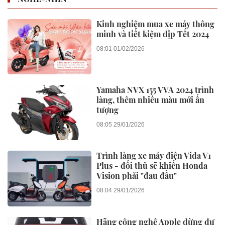
Kinh nghiệm mua xe máy thông
minh và tiết kiệm dịp Tết 2024
08:01 01/02/2026
Yamaha NVX 155 VVA 2024 trình
làng, thêm nhiều màu mới ấn
tượng
08:05 29/01/2026
Trình làng xe máy điện Vida V1
Plus - đối thủ sẽ khiến Honda
Vision phải "đau đầu"
08:04 29/01/2026
Hãng công nghệ Apple dừng dự