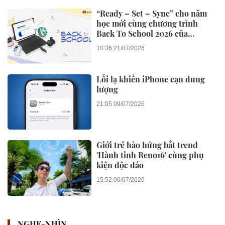
“Ready – Set – Sync” cho năm
học mới cùng chương trình
Back To School 2026 của
Huawei
10:36 21/07/2026
Lỗi lạ khiến iPhone cạn dung
lượng
21:05 09/07/2026
Giới trẻ hào hứng bắt trend
'Hành tinh Reno16' cùng phụ
kiện độc đáo
15:52 06/07/2026
NGHE-NHÌN