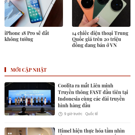
iPhone 18 Pro sẽ đắt
14 chiếc điện thoại Trung
không tưởng
Quốc giá trên 20 triệu
đồng đang bán ở VN
MỚI CẬP NHẬT
Coolita ra mắt Liên minh
Truyền thông FAST đầu tiên tại
Indonesia cùng các đài truyền
hình hàng đầu
9 giờ trước
Quốc tế
Himel hiện thực hóa tầm nhìn