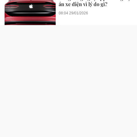
án xe điện vì lý do gì?
08:04 29/01/2026
XE 360
Renault đưa lô xe điện 'mắt ếch'
giá rẻ sang Anh nhưng khách
hàng chỉ đứng ngắm
2 ngày trước
VinFast Kinet ghi điểm với
người trẻ mê xê dịch: Đi xa, đổi
pin nhanh, vận hành mạnh mẽ
14:27 31/07/2026