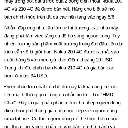
máy trong đợt đặt trước của 2 dòng điện thoại Nokia 200
4G và 210 4G đã được bán hết. Hãng cho biết sẽ mở
bán chính thức trên tất cả các nền tảng vào ngày 5/6.
Nhằm đáp ứng nhu cầu lớn từ thị trường, các nhà máy
đang phải làm việc tăng ca để bổ sung nguồn cung. Tuy
nhiên, lượng sản phẩm xuất xưởng trong đợt đầu tiên dự
kiến vẫn sẽ bị giới hạn. Nokia 200 4G được ra mắt vào
cuối tháng 5 với mức giá khởi điểm khoảng 29 USD.
Trong khi đó, phiên bản Nokia 210 4G có giá bán cao
hơn, ở mức 34 USD.
Điểm nhấn lớn nhất của bộ đôi này là khả năng kết nối
liền mạch thông qua công cụ nhắn tin tức thời "HMD
Chat". Đây là giải pháp phần mềm cho phép người dùng
điện thoại phổ thông giao tiếp trực tiếp với người dùng
smartphone. Cụ thể, người dùng có thể thực hiện cuộc
gọi thoại, gọi video, nhắn tin văn bản, gửi hình ảnh và