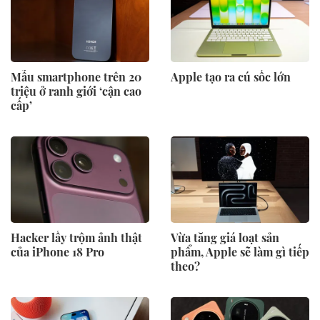
Mẫu smartphone trên 20
Apple tạo ra cú sốc lớn
triệu ở ranh giới ‘cận cao
cấp’
Hacker lấy trộm ảnh thật
Vừa tăng giá loạt sản
của iPhone 18 Pro
phẩm, Apple sẽ làm gì tiếp
theo?