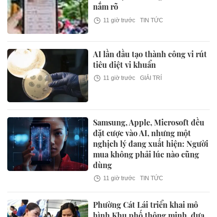
nắm rõ
11 giờ trước
TIN TỨC
AI lần đầu tạo thành công vi rút
tiêu diệt vi khuẩn
11 giờ trước
GIẢI TRÍ
Samsung, Apple, Microsoft đều
đặt cược vào AI, nhưng một
nghịch lý đang xuất hiện: Người
mua không phải lúc nào cũng
dùng
11 giờ trước
TIN TỨC
Phường Cát Lái triển khai mô
hình Khu phố thông minh, đưa