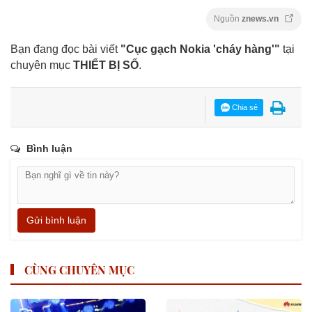
Nguồn
znews.vn
Bạn đang đọc bài viết
"Cục gạch Nokia 'cháy hàng'"
tại
chuyên mục
THIẾT BỊ SỐ
.
Chia sẻ
Bình luận
Gửi bình luận
CÙNG CHUYÊN MỤC