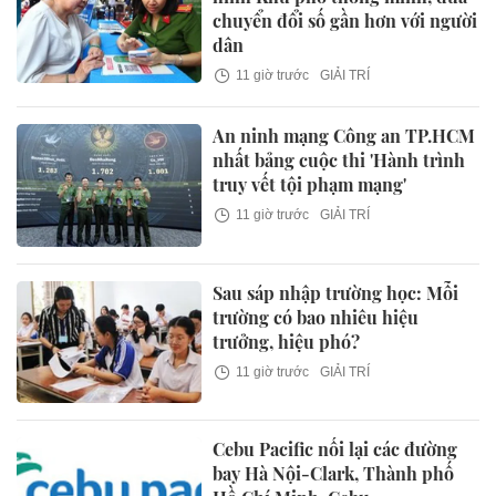
chuyển đổi số gần hơn với người
dân
11 giờ trước
GIẢI TRÍ
An ninh mạng Công an TP.HCM
nhất bảng cuộc thi 'Hành trình
truy vết tội phạm mạng'
11 giờ trước
GIẢI TRÍ
Sau sáp nhập trường học: Mỗi
trường có bao nhiêu hiệu
trưởng, hiệu phó?
11 giờ trước
GIẢI TRÍ
Cebu Pacific nối lại các đường
bay Hà Nội-Clark, Thành phố