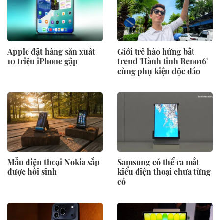
Apple đặt hàng sản xuất
Giới trẻ hào hứng bắt
10 triệu iPhone gập
trend 'Hành tinh Reno16'
cùng phụ kiện độc đáo
Mẫu điện thoại Nokia sắp
Samsung có thể ra mắt
được hồi sinh
kiểu điện thoại chưa từng
có