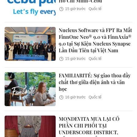
Hồ Chí Minh-Cebu
15 giờ trước
Quốc tế
Nucleus Software và FPT Ra Mắt
FinnOne Neo® 9.0 và FinnAxia®
9.0 tại Sự Kiện Nucleus Synapse
Lần Đầu Tiên tại Việt Nam
15 giờ trước
Quốc tế
FAMILIARITÉ: Sự giao thoa đầy
chất thơ giữa điện ảnh và văn
học
16 giờ trước
Quốc tế
MONDEVITA MUA LẠI CỔ
PHẦN CHI PHỐI TẠI
UNDERSCORE DISTRICT,