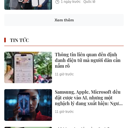
1 ngày trước
Quốc tế
Xem thêm
TIN TỨC
Thông tin liên quan đến định
danh điện tử mà người dân cần
nắm rõ
11 giờ trước
Samsung, Apple, Microsoft đều
đặt cược vào AI, nhưng một
nghịch lý đang xuất hiện: Người
mua không phải lúc nào cũng
11 giờ trước
dùng