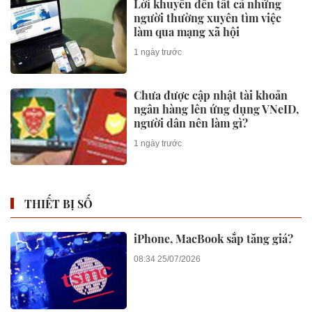
Lời khuyên đến tất cả những
người thường xuyên tìm việc
làm qua mạng xã hội
1 ngày trước
Chưa được cập nhật tài khoản
ngân hàng lên ứng dụng VNeID,
người dân nên làm gì?
1 ngày trước
THIẾT BỊ SỐ
iPhone, MacBook sắp tăng giá?
08:34 25/07/2026