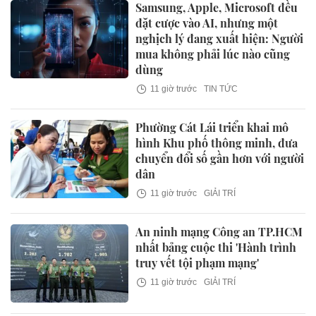
Samsung, Apple, Microsoft đều
đặt cược vào AI, nhưng một
nghịch lý đang xuất hiện: Người
mua không phải lúc nào cũng
dùng
11 giờ trước
TIN TỨC
Phường Cát Lái triển khai mô
hình Khu phố thông minh, đưa
chuyển đổi số gần hơn với người
dân
11 giờ trước
GIẢI TRÍ
An ninh mạng Công an TP.HCM
nhất bảng cuộc thi 'Hành trình
truy vết tội phạm mạng'
11 giờ trước
GIẢI TRÍ