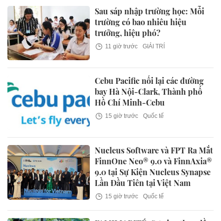
Sau sáp nhập trường học: Mỗi
trường có bao nhiêu hiệu
trưởng, hiệu phó?
11 giờ trước
GIẢI TRÍ
Cebu Pacific nối lại các đường
bay Hà Nội-Clark, Thành phố
Hồ Chí Minh-Cebu
15 giờ trước
Quốc tế
Nucleus Software và FPT Ra Mắt
FinnOne Neo® 9.0 và FinnAxia®
9.0 tại Sự Kiện Nucleus Synapse
Lần Đầu Tiên tại Việt Nam
15 giờ trước
Quốc tế