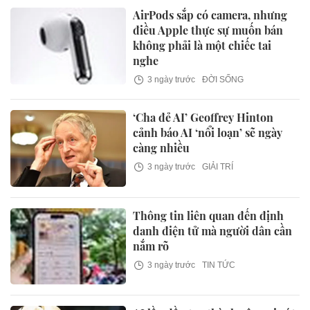
AirPods sắp có camera, nhưng
điều Apple thực sự muốn bán
không phải là một chiếc tai
nghe
3 ngày trước
ĐỜI SỐNG
‘Cha đẻ AI’ Geoffrey Hinton
cảnh báo AI ‘nổi loạn’ sẽ ngày
càng nhiều
3 ngày trước
GIẢI TRÍ
Thông tin liên quan đến định
danh điện tử mà người dân cần
nắm rõ
3 ngày trước
TIN TỨC