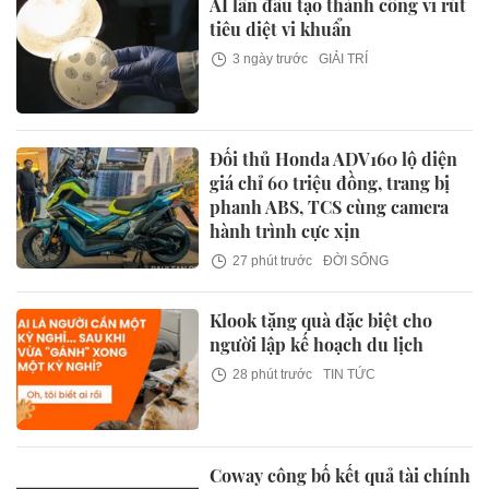
AI lần đầu tạo thành công vi rút
tiêu diệt vi khuẩn
3 ngày trước
GIẢI TRÍ
Đối thủ Honda ADV160 lộ diện
giá chỉ 60 triệu đồng, trang bị
phanh ABS, TCS cùng camera
hành trình cực xịn
27 phút trước
ĐỜI SỐNG
Klook tặng quà đặc biệt cho
người lập kế hoạch du lịch
28 phút trước
TIN TỨC
Coway công bố kết quả tài chính