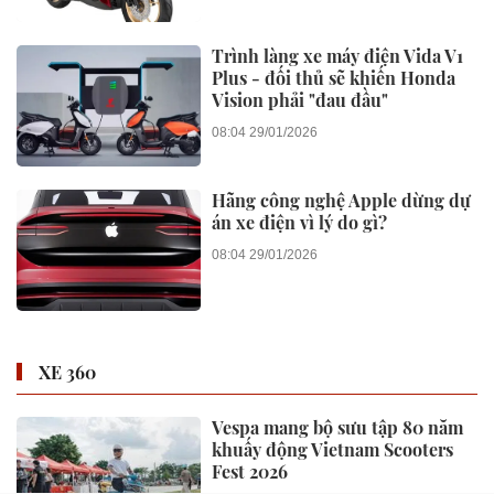
Trình làng xe máy điện Vida V1
Plus - đối thủ sẽ khiến Honda
Vision phải "đau đầu"
08:04 29/01/2026
Hãng công nghệ Apple dừng dự
án xe điện vì lý do gì?
08:04 29/01/2026
XE 360
Vespa mang bộ sưu tập 80 năm
khuấy động Vietnam Scooters
Fest 2026