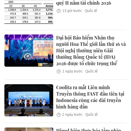
quý II năm tài chính 2026
13 giờ trước
Quốc tế
Đại hội Bảo hiểm Nhân thọ
người Hoa Thế giới lần thứ 16 và
Hội nghị thường niên Giải
thưởng Rồng Quốc tế (IDA)
2026 được tổ chức trọng thể
1 ngày trước
Quốc tế
Coolita ra mắt Liên minh
Truyền thông FAST đầu tiên tại
Indonesia cùng các đài truyền
hình hàng đầu
2 ngày trước
Quốc tế
Himel hiện thực hóa tầm nhìn