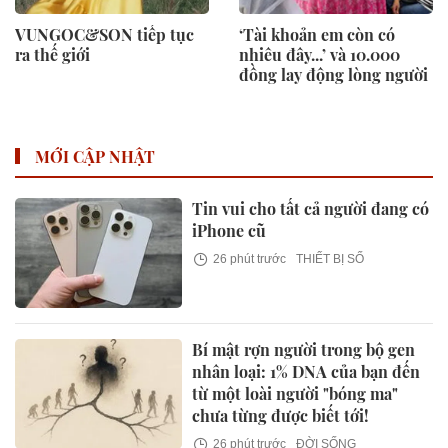
VUNGOC&SON tiếp tục
‘Tài khoản em còn có
ra thế giới
nhiêu đây...’ và 10.000
đồng lay động lòng người
MỚI CẬP NHẬT
Tin vui cho tất cả người đang có
iPhone cũ
26 phút trước
THIẾT BỊ SỐ
Bí mật rợn người trong bộ gen
nhân loại: 1% DNA của bạn đến
từ một loài người "bóng ma"
chưa từng được biết tới!
26 phút trước
ĐỜI SỐNG