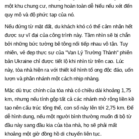
một khu chung cư, nhưng hoàn toàn dễ hiểu nếu xét đến
quy mô và độ phức tạp của nó.
Nếu đứng từ mặt đất, du khách khó có thể cảm nhận hết
được sự vĩ đại của công trình này. Tầm nhìn sẽ bị chắn
bởi những bức tường bê tông nối tiếp nhau vô tận. Tuy
nhiên, vẻ đẹp thực sự của "Vạn Lý Trường Thành" phiên
bản Ukraine chỉ được tiết lộ khi nhìn từ trên cao. Lúc
này, tòa nhà hiện ra với thiết kế hình tổ ong độc đáo, uốn
lượn và phân nhánh một cách nhịp nhàng.
Mặc dù trục chính của tòa nhà có chiều dài khoảng 1,75
km, nhưng nếu tính gộp tất cả các nhánh mở rộng liền kề
tạo nên cấu trúc tổng thể, con số này lên tới 2,75 km. Để
dễ hình dung, nếu một người bình thường muốn đi bộ từ
đầu này sang đầu kia của tòa nhà, họ sẽ phải mất
khoảng một giờ đồng hồ di chuyển liên tục.