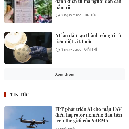
danh điện tử mà người dân cần
nắm rõ
3 ngày trước
TIN TỨC
AI lần đầu tạo thành công vi rút
tiêu diệt vi khuẩn
3 ngày trước
GIẢI TRÍ
Xem thêm
TIN TỨC
FPT phát triển AI cho mẫu UAV
điện hai rotor nghiêng đầu tiên
trên thế giới của NARMA