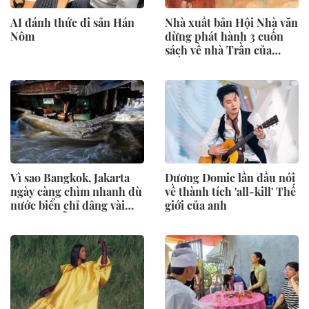
AI đánh thức di sản Hán
Nhà xuất bản Hội Nhà văn
Nôm
dừng phát hành 3 cuốn
sách về nhà Trần của
Trần Thanh Cảnh
Vì sao Bangkok, Jakarta
Dương Domic lần đầu nói
ngày càng chìm nhanh dù
về thành tích 'all-kill' Thế
nước biển chỉ dâng vài
giới của anh
milimét mỗi năm?