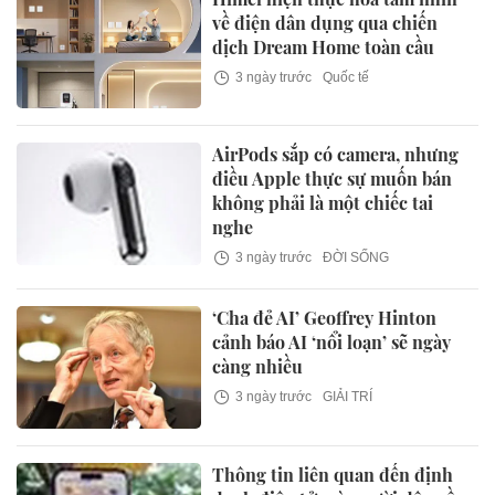
về điện dân dụng qua chiến
dịch Dream Home toàn cầu
3 ngày trước
Quốc tế
AirPods sắp có camera, nhưng
điều Apple thực sự muốn bán
không phải là một chiếc tai
nghe
3 ngày trước
ĐỜI SỐNG
‘Cha đẻ AI’ Geoffrey Hinton
cảnh báo AI ‘nổi loạn’ sẽ ngày
càng nhiều
3 ngày trước
GIẢI TRÍ
Thông tin liên quan đến định