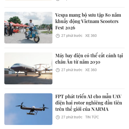
Vespa mang bộ sưu tập 80 năm
khuấy động Vietnam Scooters
Fest 2026
27 phút trước
XE 360
Máy bay điện có thể cất cánh tại
châu Âu từ năm 2030
27 phút trước
XE 360
FPT phát triển AI cho mẫu UAV
điện hai rotor nghiêng đầu tiên
trên thế giới của NARMA
27 phút trước
TIN TỨC