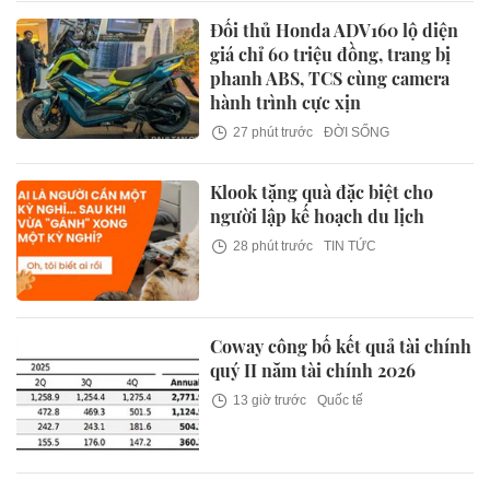
Đối thủ Honda ADV160 lộ diện
giá chỉ 60 triệu đồng, trang bị
phanh ABS, TCS cùng camera
hành trình cực xịn
27 phút trước
ĐỜI SỐNG
Klook tặng quà đặc biệt cho
người lập kế hoạch du lịch
28 phút trước
TIN TỨC
Coway công bố kết quả tài chính
quý II năm tài chính 2026
13 giờ trước
Quốc tế