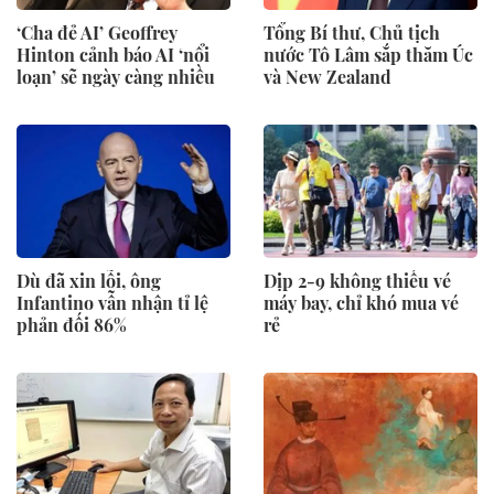
‘Cha đẻ AI’ Geoffrey
Tổng Bí thư, Chủ tịch
Hinton cảnh báo AI ‘nổi
nước Tô Lâm sắp thăm Úc
loạn’ sẽ ngày càng nhiều
và New Zealand
Dù đã xin lỗi, ông
Dịp 2-9 không thiếu vé
Infantino vẫn nhận tỉ lệ
máy bay, chỉ khó mua vé
phản đối 86%
rẻ