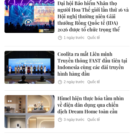
Đại hội Bảo hiểm Nhân thọ
người Hoa Thế giới lần thứ 16 và
Hội nghị thường niên Giải
thưởng Rồng Quốc tế (IDA)
2026 được tổ chức trọng thể
1 ngày trước
Quốc tế
Coolita ra mắt Liên minh
Truyền thông FAST đầu tiên tại
Indonesia cùng các đài truyền
hình hàng đầu
2 ngày trước
Quốc tế
Himel hiện thực hóa tầm nhìn
về điện dân dụng qua chiến
dịch Dream Home toàn cầu
3 ngày trước
Quốc tế