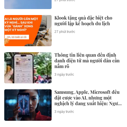
27 phút trước
Klook tặng quà đặc biệt cho
người lập kế hoạch du lịch
27 phút trước
Thông tin liên quan đến định
danh điện tử mà người dân cần
nắm rõ
3 ngày trước
Samsung, Apple, Microsoft đều
đặt cược vào AI, nhưng một
nghịch lý đang xuất hiện: Người
mua không phải lúc nào cũng
3 ngày trước
dùng