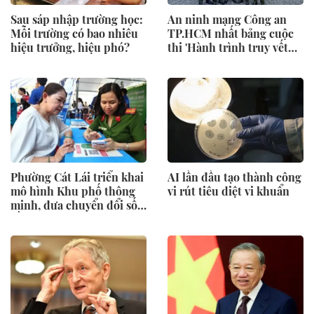
Sau sáp nhập trường học:
An ninh mạng Công an
Mỗi trường có bao nhiêu
TP.HCM nhất bảng cuộc
hiệu trưởng, hiệu phó?
thi 'Hành trình truy vết
tội phạm mạng'
Phường Cát Lái triển khai
AI lần đầu tạo thành công
mô hình Khu phố thông
vi rút tiêu diệt vi khuẩn
minh, đưa chuyển đổi số
gần hơn với người dân