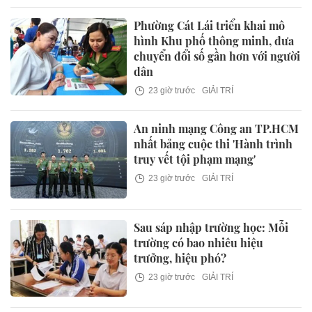
Phường Cát Lái triển khai mô
hình Khu phố thông minh, đưa
chuyển đổi số gần hơn với người
dân
23 giờ trước
GIẢI TRÍ
An ninh mạng Công an TP.HCM
nhất bảng cuộc thi 'Hành trình
truy vết tội phạm mạng'
23 giờ trước
GIẢI TRÍ
Sau sáp nhập trường học: Mỗi
trường có bao nhiêu hiệu
trưởng, hiệu phó?
23 giờ trước
GIẢI TRÍ