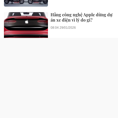
Hãng công nghệ Apple dừng dự
án xe điện vì lý do gì?
08:04 29/01/2026
XE 360
Renault đưa lô xe điện 'mắt ếch'
giá rẻ sang Anh nhưng khách
hàng chỉ đứng ngắm
3 ngày trước
VinFast Kinet ghi điểm với
người trẻ mê xê dịch: Đi xa, đổi
pin nhanh, vận hành mạnh mẽ