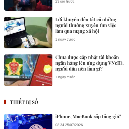
23 giờ trước
dùng
Lời khuyên đến tất cả những
người thường xuyên tìm việc
làm qua mạng xã hội
1 ngày trước
Chưa được cập nhật tài khoản
ngân hàng lên ứng dụng VNeID,
người dân nên làm gì?
1 ngày trước
THIẾT BỊ SỐ
iPhone, MacBook sắp tăng giá?
08:34 25/07/2026