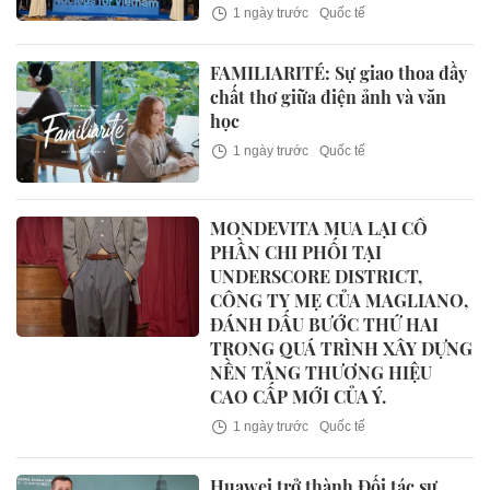
1 ngày trước
Quốc tế
FAMILIARITÉ: Sự giao thoa đầy
chất thơ giữa điện ảnh và văn
học
1 ngày trước
Quốc tế
MONDEVITA MUA LẠI CỔ
PHẦN CHI PHỐI TẠI
UNDERSCORE DISTRICT,
CÔNG TY MẸ CỦA MAGLIANO,
ĐÁNH DẤU BƯỚC THỨ HAI
TRONG QUÁ TRÌNH XÂY DỰNG
NỀN TẢNG THƯƠNG HIỆU
CAO CẤP MỚI CỦA Ý.
1 ngày trước
Quốc tế
Huawei trở thành Đối tác sự