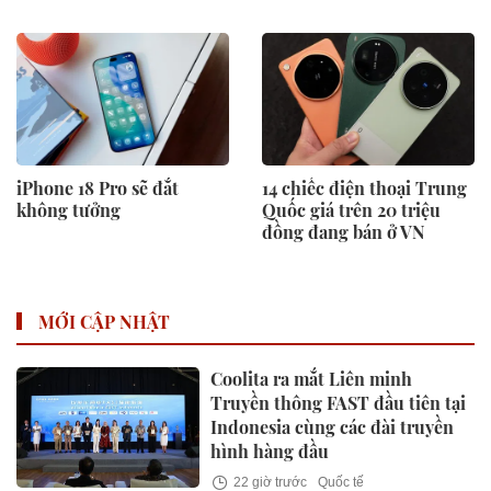
iPhone 18 Pro sẽ đắt
14 chiếc điện thoại Trung
không tưởng
Quốc giá trên 20 triệu
đồng đang bán ở VN
MỚI CẬP NHẬT
Coolita ra mắt Liên minh
Truyền thông FAST đầu tiên tại
Indonesia cùng các đài truyền
hình hàng đầu
22 giờ trước
Quốc tế