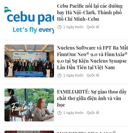
Cebu Pacific nối lại các đường
bay Hà Nội-Clark, Thành phố
Hồ Chí Minh-Cebu
1 ngày trước
Quốc tế
Nucleus Software và FPT Ra Mắt
FinnOne Neo® 9.0 và FinnAxia®
9.0 tại Sự Kiện Nucleus Synapse
Lần Đầu Tiên tại Việt Nam
1 ngày trước
Quốc tế
FAMILIARITÉ: Sự giao thoa đầy
chất thơ giữa điện ảnh và văn
học
1 ngày trước
Quốc tế