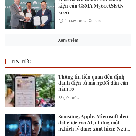
kiện của GSMA M360 ASEAN
2026
1 ngày trước
Quốc tế
Xem thêm
TIN TỨC
Thông tin liên quan đến định
danh điện tử mà người dân cần
nắm rõ
23 giờ trước
Samsung, Apple, Microsoft đều
đặt cược vào AI, nhưng một
nghịch lý đang xuất hiện: Người
mua không phải lúc nào cũng