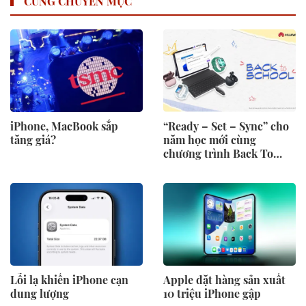
CÙNG CHUYÊN MỤC
iPhone, MacBook sắp
“Ready – Set – Sync” cho
tăng giá?
năm học mới cùng
chương trình Back To
School 2026 của Huawei
Lỗi lạ khiến iPhone cạn
Apple đặt hàng sản xuất
dung lượng
10 triệu iPhone gập