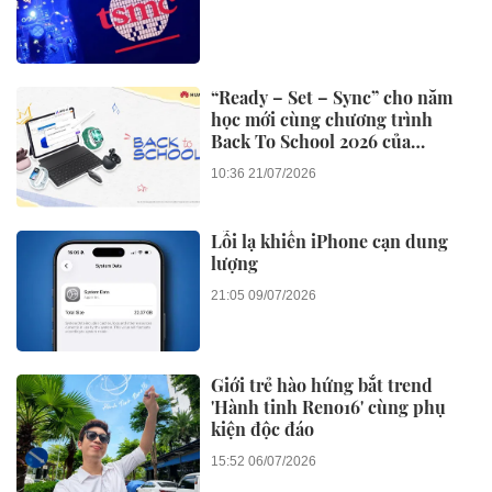
“Ready – Set – Sync” cho năm
học mới cùng chương trình
Back To School 2026 của
Huawei
10:36 21/07/2026
Lỗi lạ khiến iPhone cạn dung
lượng
21:05 09/07/2026
Giới trẻ hào hứng bắt trend
'Hành tinh Reno16' cùng phụ
kiện độc đáo
15:52 06/07/2026