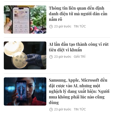
Thông tin liên quan đến định
danh điện tử mà người dân cần
nắm rõ
23 giờ trước
TIN TỨC
AI lần đầu tạo thành công vi rút
tiêu diệt vi khuẩn
23 giờ trước
GIẢI TRÍ
Samsung, Apple, Microsoft đều
đặt cược vào AI, nhưng một
nghịch lý đang xuất hiện: Người
mua không phải lúc nào cũng
dùng
23 giờ trước
TIN TỨC