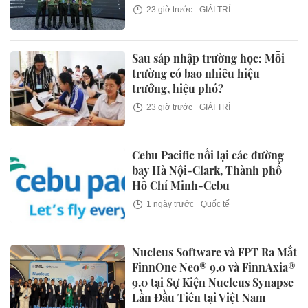
23 giờ trước
GIẢI TRÍ
Sau sáp nhập trường học: Mỗi
trường có bao nhiêu hiệu
trưởng, hiệu phó?
23 giờ trước
GIẢI TRÍ
Cebu Pacific nối lại các đường
bay Hà Nội-Clark, Thành phố
Hồ Chí Minh-Cebu
1 ngày trước
Quốc tế
Nucleus Software và FPT Ra Mắt
FinnOne Neo® 9.0 và FinnAxia®
9.0 tại Sự Kiện Nucleus Synapse
Lần Đầu Tiên tại Việt Nam