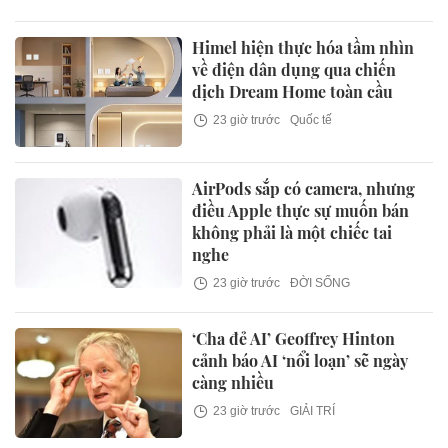
Himel hiện thực hóa tầm nhìn
về điện dân dụng qua chiến
dịch Dream Home toàn cầu
23 giờ trước
Quốc tế
AirPods sắp có camera, nhưng
điều Apple thực sự muốn bán
không phải là một chiếc tai
nghe
23 giờ trước
ĐỜI SỐNG
‘Cha đẻ AI’ Geoffrey Hinton
cảnh báo AI ‘nổi loạn’ sẽ ngày
càng nhiều
23 giờ trước
GIẢI TRÍ