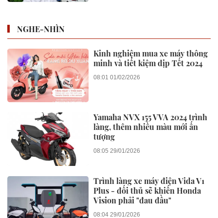
NGHE-NHÌN
Kinh nghiệm mua xe máy thông
minh và tiết kiệm dịp Tết 2024
08:01 01/02/2026
Yamaha NVX 155 VVA 2024 trình
làng, thêm nhiều màu mới ấn
tượng
08:05 29/01/2026
Trình làng xe máy điện Vida V1
Plus - đối thủ sẽ khiến Honda
Vision phải "đau đầu"
08:04 29/01/2026