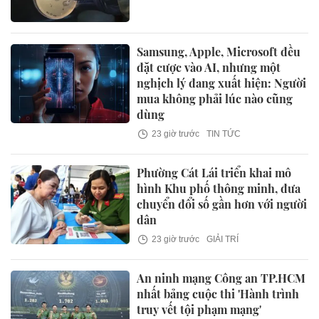
Samsung, Apple, Microsoft đều
đặt cược vào AI, nhưng một
nghịch lý đang xuất hiện: Người
mua không phải lúc nào cũng
dùng
23 giờ trước
TIN TỨC
Phường Cát Lái triển khai mô
hình Khu phố thông minh, đưa
chuyển đổi số gần hơn với người
dân
23 giờ trước
GIẢI TRÍ
An ninh mạng Công an TP.HCM
nhất bảng cuộc thi 'Hành trình
truy vết tội phạm mạng'