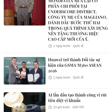
MONDEVITA MUA LẠI CỔ
PHẦN CHI PHỐI TẠI
UNDERSCORE DISTRICT,
CÔNG TY MẸ CỦA MAGLIANO,
ĐÁNH DẤU BƯỚC THỨ HAI
TRONG QUÁ TRÌNH XÂY DỰNG
NỀN TẢNG THƯƠNG HIỆU
CAO CẤP MỚI CỦA Ý.
1 ngày trước
Quốc tế
Huawei trở thành Đối tác sự
kiện của GSMA M360 ASEAN
2026
1 ngày trước
Quốc tế
AI lần đầu tạo thành công vi rút
tiêu diệt vi khuẩn
23 giờ trước
GIẢI TRÍ