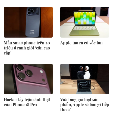
Mẫu smartphone trên 20
Apple tạo ra cú sốc lớn
triệu ở ranh giới ‘cận cao
cấp’
Hacker lấy trộm ảnh thật
Vừa tăng giá loạt sản
của iPhone 18 Pro
phẩm, Apple sẽ làm gì tiếp
theo?