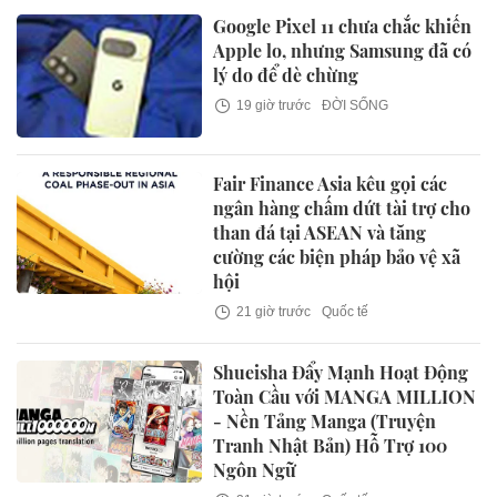
Google Pixel 11 chưa chắc khiến
Apple lo, nhưng Samsung đã có
lý do để dè chừng
19 giờ trước
ĐỜI SỐNG
Fair Finance Asia kêu gọi các
ngân hàng chấm dứt tài trợ cho
than đá tại ASEAN và tăng
cường các biện pháp bảo vệ xã
hội
21 giờ trước
Quốc tế
Shueisha Đẩy Mạnh Hoạt Động
Toàn Cầu với MANGA MILLION
- Nền Tảng Manga (Truyện
Tranh Nhật Bản) Hỗ Trợ 100
Ngôn Ngữ