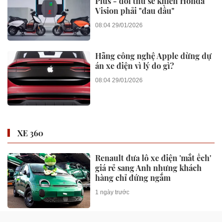
Plus - đối thủ sẽ khiến Honda
Vision phải "đau đầu"
08:04 29/01/2026
Hãng công nghệ Apple dừng dự
án xe điện vì lý do gì?
08:04 29/01/2026
XE 360
Renault đưa lô xe điện 'mắt ếch'
giá rẻ sang Anh nhưng khách
hàng chỉ đứng ngắm
1 ngày trước