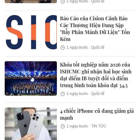
1 ngày trước
Quốc tế
Báo Cáo của Cision Cảnh Báo
Các Thương Hiệu Đang Sập
"Bẫy Phân Mảnh Dữ Liệu" Tốn
Kém
1 ngày trước
Quốc tế
Khóa tốt nghiệp năm 2026 của
ISHCMC ghi nhận hai học sinh
đạt điểm IB tuyệt đối và điểm
trung bình toàn khóa đạt 34,5
1 ngày trước
Quốc tế
4 chiếc iPhone cũ đang giảm giá
mạnh
1 ngày trước
TIN TỨC