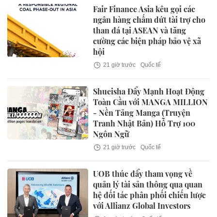
Fair Finance Asia kêu gọi các
ngân hàng chấm dứt tài trợ cho
than đá tại ASEAN và tăng
cường các biện pháp bảo vệ xã
hội
21 giờ trước
Quốc tế
Shueisha Đẩy Mạnh Hoạt Động
Toàn Cầu với MANGA MILLION
- Nền Tảng Manga (Truyện
Tranh Nhật Bản) Hỗ Trợ 100
Ngôn Ngữ
21 giờ trước
Quốc tế
UOB thúc đẩy tham vọng về
quản lý tài sản thông qua quan
hệ đối tác phân phối chiến lược
với Allianz Global Investors