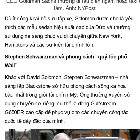
CEO Goldman Sachs thường đi tàu điện ngầm hoặc taxi 
làm. Ảnh: NYPost
Dù ít công khai bộ sưu tập xe, Solomon được cho là yêu
thích các mẫu sedan hiệu suất cao của Đức và thường
sử dụng xe sang phục vụ di chuyển giữa New York,
Hamptons và các sự kiện tài chính lớn.
Stephen Schwarzman và phong cách “quý tộc phố
Wall”
Khác với David Solomon, Stephen Schwarzman – nhà
sáng lập Blackstone sở hữu phong cách sống xa hoa
bậc nhất trong giới tài chính Mỹ. Ông thường xuyên sử
dụng chuyên cơ riêng, cụ thể là dòng Gulfstream
G650ER cao cấp để phục vụ cho các chuyến công tác
quốc tế dày đặc của mình.