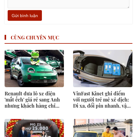
Gửi bình luận
CÙNG CHUYÊN MỤC
Renault đưa lô xe điện
VinFast Kinet ghi điểm
'mắt ếch' giá rẻ sang Anh
với người trẻ mê xê dịch:
nhưng khách hàng chỉ
Đi xa, đổi pin nhanh, vận
đứng ngắm
hành mạnh mẽ