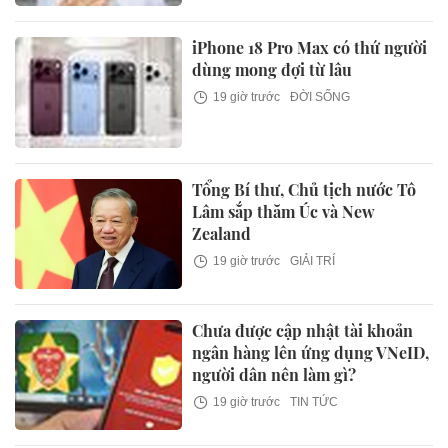
iPhone 18 Pro Max có thứ người
dùng mong đợi từ lâu
19 giờ trước
ĐỜI SỐNG
Tổng Bí thư, Chủ tịch nước Tô
Lâm sắp thăm Úc và New
Zealand
19 giờ trước
GIẢI TRÍ
Chưa được cập nhật tài khoản
ngân hàng lên ứng dụng VNeID,
người dân nên làm gì?
19 giờ trước
TIN TỨC