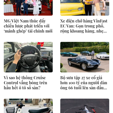
MG Việt Nam thúc đẩy
Xe điện chở hàng VinFast
chiến lược phát triển với
EC Van: Gọn trong phố,
‘mảnh ghép’ tài chính mới
rộng khoang hàng, nhẹ
khoản nuôi xe
Vì sao hệ thống Cruise
Bộ sưu tập 27 xe cổ giá
Control vắng bóng trên
hơn 100 tỷ của người đàn
hầu hết ô tô số sàn?
ông 66 tuổi lên sàn đấu
giá