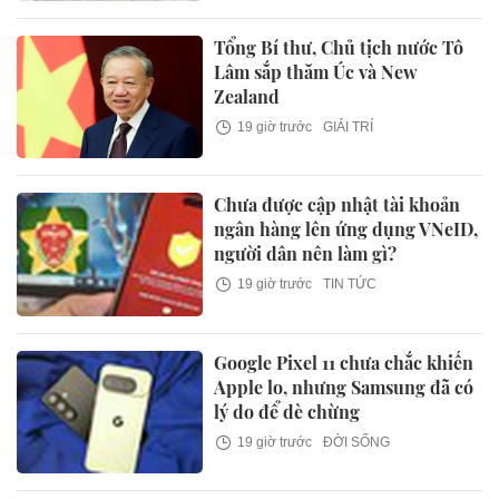
Tổng Bí thư, Chủ tịch nước Tô
Lâm sắp thăm Úc và New
Zealand
19 giờ trước
GIẢI TRÍ
Chưa được cập nhật tài khoản
ngân hàng lên ứng dụng VNeID,
người dân nên làm gì?
19 giờ trước
TIN TỨC
Google Pixel 11 chưa chắc khiến
Apple lo, nhưng Samsung đã có
lý do để dè chừng
19 giờ trước
ĐỜI SỐNG