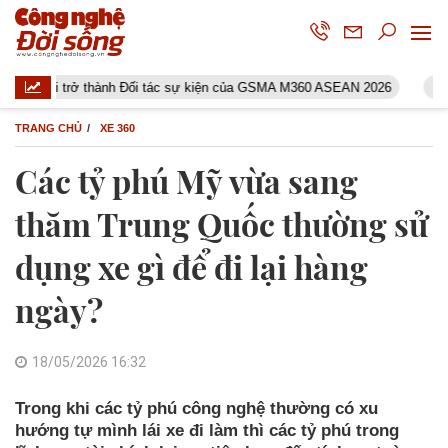
 trở thành Đối tác sự kiện của GSMA M360 ASEAN 2026
Cision Gi
TRANG CHỦ
XE 360
Các tỷ phú Mỹ vừa sang
thăm Trung Quốc thường sử
dụng xe gì để đi lại hàng
ngày?
18/05/2026 16:32
Trong khi các tỷ phú công nghệ thường có xu
hướng tự mình lái xe đi làm thì các tỷ phú trong