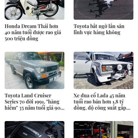
Honda Dream Thái hơn
Toyota bất ngờ lấn sân
40 năm tuổi được rao giá
lĩnh vực hàng không
500 triệu đồng
Toyota Land Cruiser
Xe đua cổ Lada 45 năm
Series 70 đời 1991, "hàng
tuổi rao bán hơn 1,8 tỷ
hiếm" 35 năm tuổi giá 900
đồng, độ công suất gấp
triệu
đôi