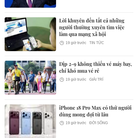
Lời khuyên đến tất cả những
người thường xuyên tìm việc
làm qua mạng xã hội
19 giờ trước
TIN TỨC
Dịp 2-9 không thiếu vé máy bay,
chỉ khó mua vé rẻ
19 giờ trước
GIẢI TRÍ
iPhone 18 Pro Max có thứ người
dùng mong đợi từ lâu
19 giờ trước
ĐỜI SỐNG