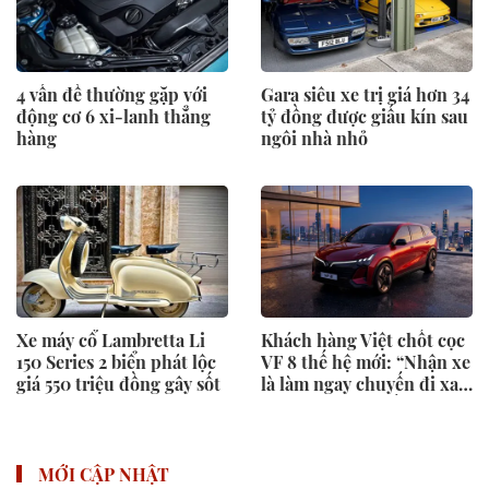
4 vấn đề thường gặp với
Gara siêu xe trị giá hơn 34
động cơ 6 xi-lanh thẳng
tỷ đồng được giấu kín sau
hàng
ngôi nhà nhỏ
Xe máy cổ Lambretta Li
Khách hàng Việt chốt cọc
150 Series 2 biển phát lộc
VF 8 thế hệ mới: “Nhận xe
giá 550 triệu đồng gây sốt
là làm ngay chuyến đi xa,
trạm sạc phủ khắp lo gì”
MỚI CẬP NHẬT