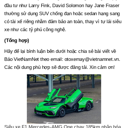
đầu tư như Larry Fink, David Solomon hay Jane Fraser
thường sử dụng SUV chống đạn hoặc sedan hạng sang
có tài xế riêng nhằm đảm bảo an toàn, thay vì tự lái siêu
xe như các tỷ phú công nghệ.
(Tổng hợp)
Hãy để lại bình luận bên dưới hoặc chia sẻ bài viết về
Báo VietNamNet theo email:
otoxemay@vietnamnet.vn
.
Các nội dung phù hợp sẽ được đăng tải. Xin cảm ơn!
Siêu xe F1 Mercedes-AMG One chạy 185km nhận hóa