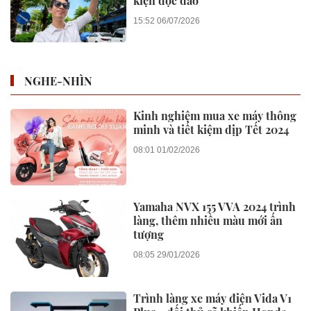
kiện độc đáo
15:52 06/07/2026
NGHE-NHÌN
Kinh nghiệm mua xe máy thông
minh và tiết kiệm dịp Tết 2024
08:01 01/02/2026
Yamaha NVX 155 VVA 2024 trình
làng, thêm nhiều màu mới ấn
tượng
08:05 29/01/2026
Trình làng xe máy điện Vida V1