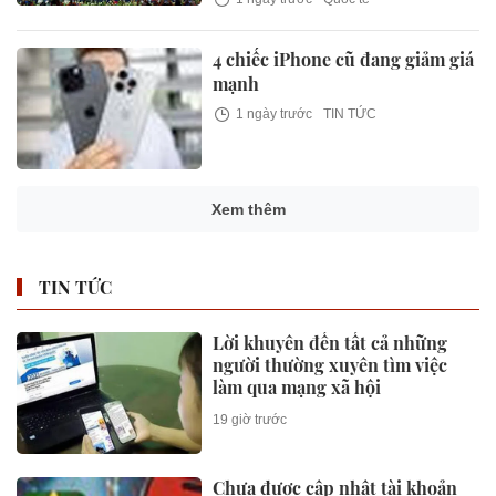
4 chiếc iPhone cũ đang giảm giá
mạnh
1 ngày trước
TIN TỨC
Xem thêm
TIN TỨC
Lời khuyên đến tất cả những
người thường xuyên tìm việc
làm qua mạng xã hội
19 giờ trước
Chưa được cập nhật tài khoản