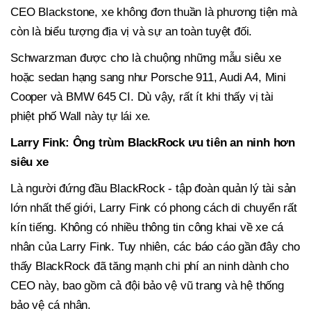
CEO Blackstone, xe không đơn thuần là phương tiện mà
còn là biểu tượng địa vị và sự an toàn tuyệt đối.
Schwarzman được cho là chuộng những mẫu siêu xe
hoặc sedan hạng sang như Porsche 911, Audi A4, Mini
Cooper và BMW 645 CI. Dù vậy, rất ít khi thấy vị tài
phiệt phố Wall này tự lái xe.
Larry Fink: Ông trùm BlackRock ưu tiên an ninh hơn
siêu xe
Là người đứng đầu BlackRock - tập đoàn quản lý tài sản
lớn nhất thế giới, Larry Fink có phong cách di chuyển rất
kín tiếng. Không có nhiều thông tin công khai về xe cá
nhân của Larry Fink. Tuy nhiên, các báo cáo gần đây cho
thấy BlackRock đã tăng mạnh chi phí an ninh dành cho
CEO này, bao gồm cả đội bảo vệ vũ trang và hệ thống
bảo vệ cá nhân.