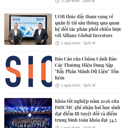
21 giờ trước
Quốc tế
UOB thúc đẩy tham vọng về
quản lý tài sản thông qua quan
hệ đối tác phân phối chiến lược
với Allianz Global Investors
1 ngày trước
Quốc tế
Báo Cáo của Cision Cảnh Báo
Các Thương Hiệu Đang Sập
"Bẫy Phân Mảnh Dữ Liệu" Tốn
Kém
1 ngày trước
Quốc tế
Khóa tốt nghiệp năm 2026 của
ISHCMC ghi nhận hai học sinh
đạt điểm IB tuyệt đối và điểm
trung bình toàn khóa đạt 34,5
1 ngày trước
Quốc tế