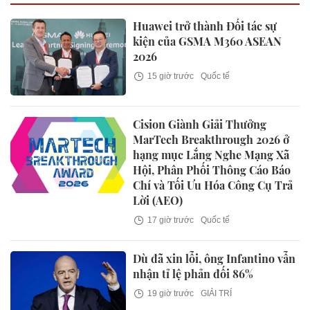
Huawei trở thành Đối tác sự
kiện của GSMA M360 ASEAN
2026
15 giờ trước
Quốc tế
Cision Giành Giải Thưởng
MarTech Breakthrough 2026 ở
hạng mục Lắng Nghe Mạng Xã
Hội, Phân Phối Thông Cáo Báo
Chí và Tối Ưu Hóa Công Cụ Trả
Lời (AEO)
17 giờ trước
Quốc tế
Dù đã xin lỗi, ông Infantino vẫn
nhận tỉ lệ phản đối 86%
19 giờ trước
GIẢI TRÍ