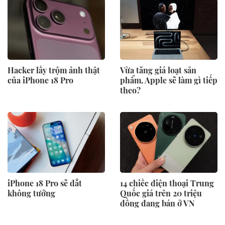
Hacker lấy trộm ảnh thật
Vừa tăng giá loạt sản
của iPhone 18 Pro
phẩm, Apple sẽ làm gì tiếp
theo?
iPhone 18 Pro sẽ đắt
14 chiếc điện thoại Trung
không tưởng
Quốc giá trên 20 triệu
đồng đang bán ở VN