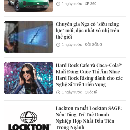
1 ngày trước
XE 360
Chuyên gia Nga có "siêu năng
lực" mới, độc nhất vô nhị trên
thế giới
1 ngày trước
ĐỜI SỐNG
Hard Rock Cafe và Coca-Cola®
Khởi Động Cuộc Thi Âm Nhạc
Hard Rock Rising dành cho các
Nghệ Sĩ Trẻ Triển Vọng
1 ngày trước
Quốc tế
Lockton ra mắt Lockton SAGE:
Nền Tảng Trí Tuệ Doanh
Nghiệp Hợp Nhất Đầu Tiên
Trong Ngành