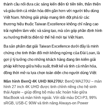
thành cầu nối đưa các sáng kiến điện tử tiên tiến, thân thiện
và giàu tính cá nhân hóa đến gần hơn với người tiêu dùng
Việt Nam. Những giải pháp mang tính đột phá từ các
thương hiệu thuộc Taiwan Excellence không chỉ nâng cao
trải nghiệm làm việc và sáng tạo, mà còn góp phần định hình
xu hướng thiết bị điện tử thế hệ mới tại Việt Nam.
Ba sản phẩm đạt giải Taiwan Excellence dưới đây là minh
chứng cho tinh thần đổi mới không ngừng của Đài Loan, là
gợi ý lý tưởng cho những khách hàng đang tìm kiếm giải
pháp kết hợp giữa hiệu suất, thiết kế và tính cá nhân hóa,
đồng thời mở ra lựa chọn toàn diện cho người dùng Việt:
Màn hình BenQ 4K UHD MA270U:
BenQ MA270U – màn
hình 27 inch 4K UHD được tinh chỉnh riêng cho hệ sinh
thái Apple – giúp đồng bộ màu sắc hoàn hảo giữa
MacBook và màn hình ngoài. Với dải màu DCI-P3, 99%
sRGB, USB-C 90W và tính năng Always-on Power