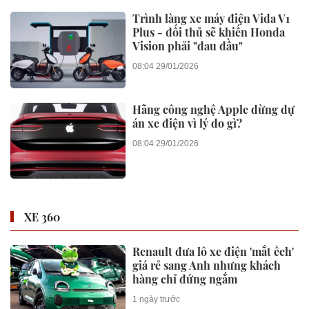
Trình làng xe máy điện Vida V1
Plus - đối thủ sẽ khiến Honda
Vision phải "đau đầu"
08:04 29/01/2026
Hãng công nghệ Apple dừng dự
án xe điện vì lý do gì?
08:04 29/01/2026
XE 360
Renault đưa lô xe điện 'mắt ếch'
giá rẻ sang Anh nhưng khách
hàng chỉ đứng ngắm
1 ngày trước