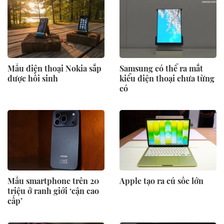
Mẫu điện thoại Nokia sắp
Samsung có thể ra mắt
được hồi sinh
kiểu điện thoại chưa từng
có
Mẫu smartphone trên 20
Apple tạo ra cú sốc lớn
triệu ở ranh giới ‘cận cao
cấp’