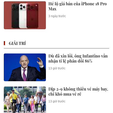
Hé lộ giá bán của iPhone 18 Pro
Max
3 ngày trước
GIẢI TRÍ
Dù đã xin lỗi, ông Infantino vẫn
nhận tỉ lệ phản đối 86%
13 giờ trước
Dịp 2-9 không thiếu vé máy bay,
chỉ khó mua vé rẻ
13 giờ trước