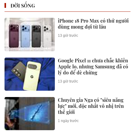
ĐỜI SỐNG
iPhone 18 Pro Max có thứ người
dùng mong đợi từ lâu
13 giờ trước
Google Pixel 11 chưa chắc khiến
Apple lo, nhưng Samsung đã có
lý do để dè chừng
13 giờ trước
Chuyên gia Nga có "siêu năng
lực" mới, độc nhất vô nhị trên
thế giới
1 ngày trước