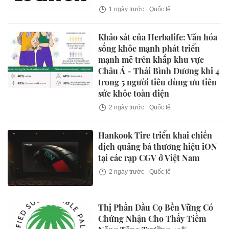
1 ngày trước
Quốc tế
Khảo sát của Herbalife: Văn hóa
sống khỏe mạnh phát triển
mạnh mẽ trên khắp khu vực
Châu Á - Thái Bình Dương khi 4
trong 5 người tiêu dùng ưu tiên
sức khỏe toàn diện
2 ngày trước
Quốc tế
Hankook Tire triển khai chiến
dịch quảng bá thương hiệu iON
tại các rạp CGV ở Việt Nam
2 ngày trước
Quốc tế
Thị Phần Dầu Cọ Bền Vững Có
Chứng Nhận Cho Thấy Tiềm