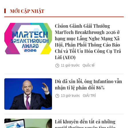
MỚI CẬP NHẬT
Cision Giành Giải Thưởng
MarTech Breakthrough 2026 ở
hạng mục Lắng Nghe Mạng Xã
Hội, Phân Phối Thông Cáo Báo
Chí và Tối Ưu Hóa Công Cụ Trả
Lời (AEO)
11 giờ trước
Quốc tế
Dù đã xin lỗi, ông Infantino vẫn
nhận tỉ lệ phản đối 86%
13 giờ trước
GIẢI TRÍ
Lời khuyên đến tất cả những
người thường xuyên tìm việc