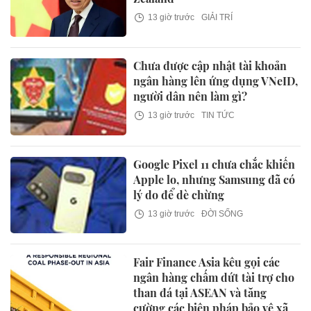
13 giờ trước
GIẢI TRÍ
Chưa được cập nhật tài khoản
ngân hàng lên ứng dụng VNeID,
người dân nên làm gì?
13 giờ trước
TIN TỨC
Google Pixel 11 chưa chắc khiến
Apple lo, nhưng Samsung đã có
lý do để dè chừng
13 giờ trước
ĐỜI SỐNG
Fair Finance Asia kêu gọi các
ngân hàng chấm dứt tài trợ cho
than đá tại ASEAN và tăng
cường các biện pháp bảo vệ xã