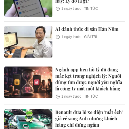
nay: Lý do là gì?
1 ngày trước
TIN TỨC
AI đánh thức di sản Hán Nôm
1 ngày trước
GIẢI TRÍ
Ngành app hẹn hò tỷ đô đang
mắc kẹt trong nghịch lý: Người
dùng tìm được người yêu nghĩa
là công ty mất một khách hàng
1 ngày trước
TIN TỨC
Renault đưa lô xe điện 'mắt ếch'
giá rẻ sang Anh nhưng khách
hàng chỉ đứng ngắm