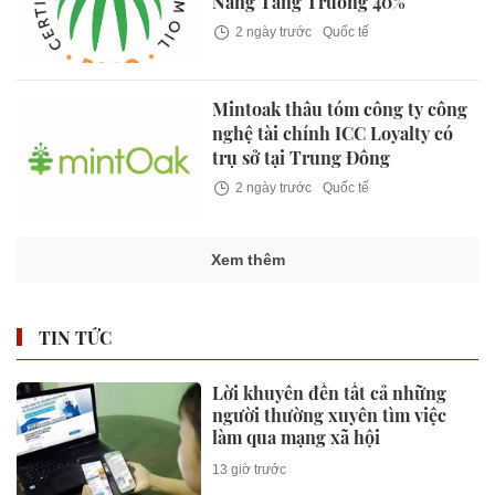
Năng Tăng Trưởng 40%
2 ngày trước
Quốc tế
Mintoak thâu tóm công ty công
nghệ tài chính ICC Loyalty có
trụ sở tại Trung Đông
2 ngày trước
Quốc tế
Xem thêm
TIN TỨC
Lời khuyên đến tất cả những
người thường xuyên tìm việc
làm qua mạng xã hội
13 giờ trước