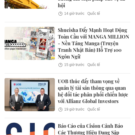
hội
14 giờ trước
Quốc tế
Shueisha Đẩy Mạnh Hoạt Động
Toàn Cầu với MANGA MILLION
- Nền Tảng Manga (Truyện
Tranh Nhật Bản) Hỗ Trợ 100
Ngôn Ngữ
15 giờ trước
Quốc tế
UOB thúc đẩy tham vọng về
quản lý tài sản thông qua quan
hệ đối tác phân phối chiến lược
với Allianz Global Investors
19 giờ trước
Quốc tế
Báo Cáo của Cision Cảnh Báo
Các Thương Hiệu Đang Sập