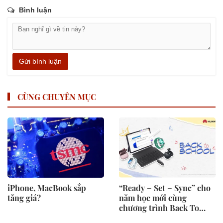
Bình luận
Gửi bình luận
CÙNG CHUYÊN MỤC
iPhone, MacBook sắp
“Ready – Set – Sync” cho
tăng giá?
năm học mới cùng
chương trình Back To
School 2026 của Huawei