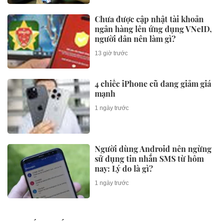
Chưa được cập nhật tài khoản
ngân hàng lên ứng dụng VNeID,
người dân nên làm gì?
13 giờ trước
4 chiếc iPhone cũ đang giảm giá
mạnh
1 ngày trước
Người dùng Android nên ngừng
sử dụng tin nhắn SMS từ hôm
nay: Lý do là gì?
1 ngày trước