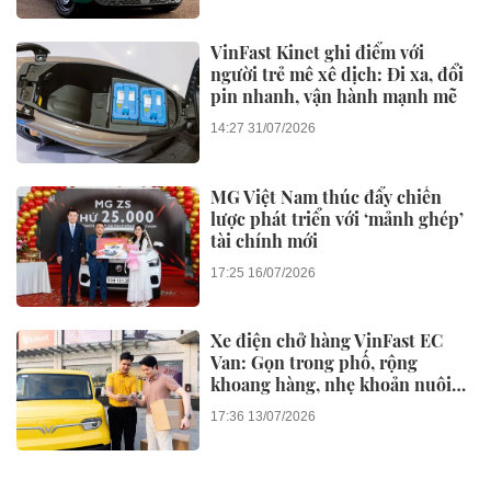
VinFast Kinet ghi điểm với
người trẻ mê xê dịch: Đi xa, đổi
pin nhanh, vận hành mạnh mẽ
14:27 31/07/2026
MG Việt Nam thúc đẩy chiến
lược phát triển với ‘mảnh ghép’
tài chính mới
17:25 16/07/2026
Xe điện chở hàng VinFast EC
Van: Gọn trong phố, rộng
khoang hàng, nhẹ khoản nuôi
xe
17:36 13/07/2026