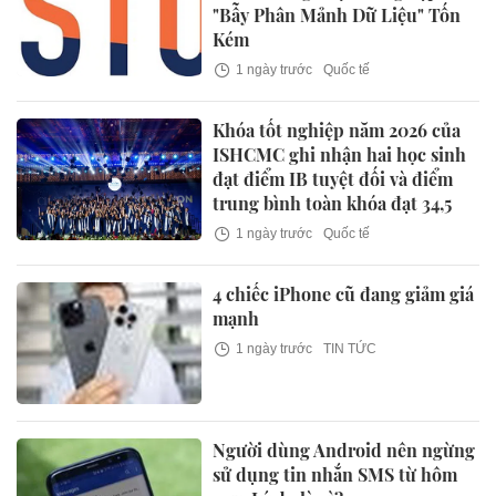
"Bẫy Phân Mảnh Dữ Liệu" Tốn
Kém
1 ngày trước
Quốc tế
Khóa tốt nghiệp năm 2026 của
ISHCMC ghi nhận hai học sinh
đạt điểm IB tuyệt đối và điểm
trung bình toàn khóa đạt 34,5
1 ngày trước
Quốc tế
4 chiếc iPhone cũ đang giảm giá
mạnh
1 ngày trước
TIN TỨC
Người dùng Android nên ngừng
sử dụng tin nhắn SMS từ hôm