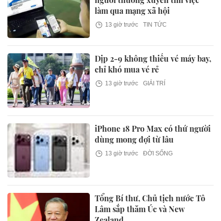
làm qua mạng xã hội
13 giờ trước
TIN TỨC
Dịp 2-9 không thiếu vé máy bay,
chỉ khó mua vé rẻ
13 giờ trước
GIẢI TRÍ
iPhone 18 Pro Max có thứ người
dùng mong đợi từ lâu
13 giờ trước
ĐỜI SỐNG
Tổng Bí thư, Chủ tịch nước Tô
Lâm sắp thăm Úc và New
Zealand