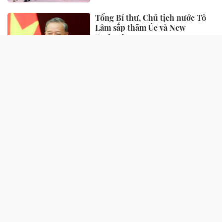
Tổng Bí thư, Chủ tịch nước Tô
Lâm sắp thăm Úc và New
Zealand
13 giờ trước
AI đánh thức di sản Hán Nôm
1 ngày trước
QUỐC TẾ
Cision Giành Giải Thưởng
MarTech Breakthrough 2026 ở
hạng mục Lắng Nghe Mạng Xã
Hội, Phân Phối Thông Cáo Báo
11 giờ trước