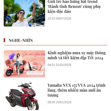
Giới trẻ hào hứng bắt trend
'Hành tinh Reno16' cùng phụ
kiện độc đáo
15:52 06/07/2026
NGHE-NHÌN
Kinh nghiệm mua xe máy thông
minh và tiết kiệm dịp Tết 2024
08:01 01/02/2026
Yamaha NVX 155 VVA 2024 trình
làng, thêm nhiều màu mới ấn
tượng
08:05 29/01/2026