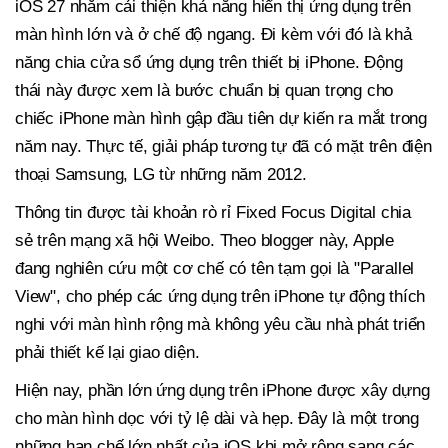
iOS 27 nhằm cải thiện khả năng hiển thị ứng dụng trên
màn hình lớn và ở chế độ ngang. Đi kèm với đó là khả
năng chia cửa sổ ứng dụng trên thiết bị iPhone. Động
thái này được xem là bước chuẩn bị quan trọng cho
chiếc iPhone màn hình gập đầu tiên dự kiến ra mắt trong
năm nay. Thực tế, giải pháp tương tự đã có mặt trên điện
thoại Samsung, LG từ những năm 2012.
Thông tin được tài khoản rò rỉ Fixed Focus Digital chia
sẻ trên mạng xã hội Weibo. Theo blogger này, Apple
đang nghiên cứu một cơ chế có tên tạm gọi là "Parallel
View", cho phép các ứng dụng trên iPhone tự động thích
nghi với màn hình rộng mà không yêu cầu nhà phát triển
phải thiết kế lại giao diện.
Hiện nay, phần lớn ứng dụng trên iPhone được xây dựng
cho màn hình dọc với tỷ lệ dài và hẹp. Đây là một trong
những hạn chế lớn nhất của iOS khi mở rộng sang các