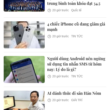
trung bình toàn khóa đạt 34,5
20 giờ trước
Quốc tế
4 chiếc iPhone cũ đang giảm giá
mạnh
20 giờ trước
TIN TỨC
Người dùng Android nên ngừng
sử dụng tin nhắn SMS từ hôm
nay: Lý do là gì?
20 giờ trước
TIN TỨC
AI đánh thức di sản Hán Nôm
20 giờ trước
GIẢI TRÍ