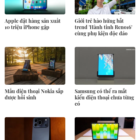
Apple đặt hàng sản xuất
Giới trẻ hào hứng bắt
10 triệu iPhone gập
trend 'Hành tinh Reno16'
cùng phụ kiện độc đáo
Mẫu điện thoại Nokia sắp
Samsung có thể ra mắt
được hồi sinh
kiểu điện thoại chưa từng
có