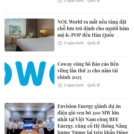
2 ngày trước
Quốc tế
NOL World ra mắt nền tảng đặt
chỗ lưu trú dành cho người hâm
mộ K-POP đến Hàn Quốc
2 ngày trước
Quốc tế
Coway công bố Báo cáo Bền
vững lần thứ 21 cho năm tài
chính 2025
2 ngày trước
Quốc tế
Envision Energy giành dự án
điện gió ven bờ 200 MW lớn
nhất tại Việt Nam cùng REE
Energy, củng cố Hệ thống Năng
lượng Tương lai trên khắp Đông