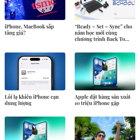
iPhone, MacBook sắp
“Ready – Set – Sync” cho
tăng giá?
năm học mới cùng
chương trình Back To
School 2026 của Huawei
Lỗi lạ khiến iPhone cạn
Apple đặt hàng sản xuất
dung lượng
10 triệu iPhone gập