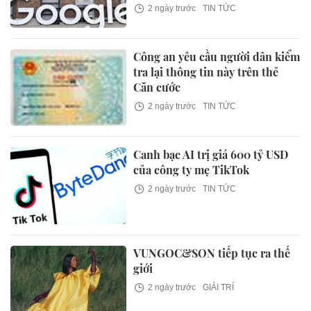
2 ngày trước
TIN TỨC
Công an yêu cầu người dân kiểm
tra lại thông tin này trên thẻ
Căn cước
2 ngày trước
TIN TỨC
Canh bạc AI trị giá 600 tỷ USD
của công ty mẹ TikTok
2 ngày trước
TIN TỨC
VUNGOC&SON tiếp tục ra thế
giới
2 ngày trước
GIẢI TRÍ