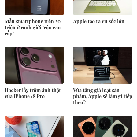
Mẫu smartphone trên 20
Apple tạo ra cú sốc lớn
triệu ở ranh giới ‘cận cao
cấp’
Hacker lấy trộm ảnh thật
Vừa tăng giá loạt sản
của iPhone 18 Pro
phẩm, Apple sẽ làm gì tiếp
theo?