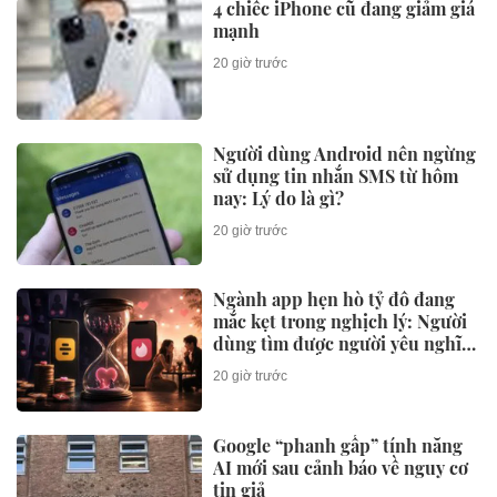
4 chiếc iPhone cũ đang giảm giá
mạnh
20 giờ trước
Người dùng Android nên ngừng
sử dụng tin nhắn SMS từ hôm
nay: Lý do là gì?
20 giờ trước
Ngành app hẹn hò tỷ đô đang
mắc kẹt trong nghịch lý: Người
dùng tìm được người yêu nghĩa
là công ty mất một khách hàng
20 giờ trước
Google “phanh gấp” tính năng
AI mới sau cảnh báo về nguy cơ
tin giả