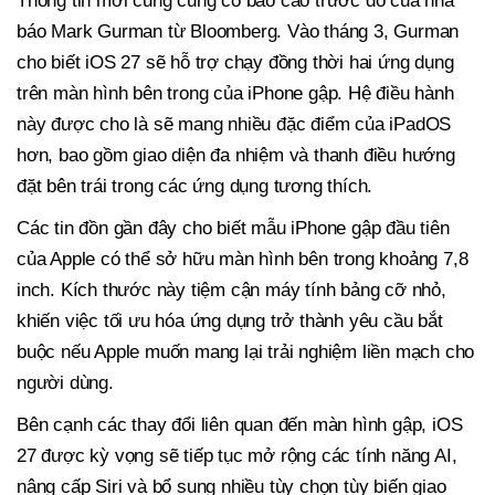
Thông tin mới cũng củng cố báo cáo trước đó của nhà
báo Mark Gurman từ Bloomberg. Vào tháng 3, Gurman
cho biết iOS 27 sẽ hỗ trợ chạy đồng thời hai ứng dụng
trên màn hình bên trong của iPhone gập. Hệ điều hành
này được cho là sẽ mang nhiều đặc điểm của iPadOS
hơn, bao gồm giao diện đa nhiệm và thanh điều hướng
đặt bên trái trong các ứng dụng tương thích.
Các tin đồn gần đây cho biết mẫu iPhone gập đầu tiên
của Apple có thể sở hữu màn hình bên trong khoảng 7,8
inch. Kích thước này tiệm cận máy tính bảng cỡ nhỏ,
khiến việc tối ưu hóa ứng dụng trở thành yêu cầu bắt
buộc nếu Apple muốn mang lại trải nghiệm liền mạch cho
người dùng.
Bên cạnh các thay đổi liên quan đến màn hình gập, iOS
27 được kỳ vọng sẽ tiếp tục mở rộng các tính năng AI,
nâng cấp Siri và bổ sung nhiều tùy chọn tùy biến giao