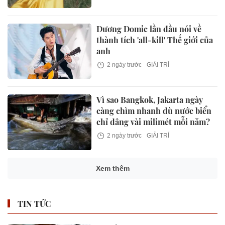
Dương Domic lần đầu nói về
thành tích 'all-kill' Thế giới của
anh
2 ngày trước
GIẢI TRÍ
Vì sao Bangkok, Jakarta ngày
càng chìm nhanh dù nước biển
chỉ dâng vài milimét mỗi năm?
2 ngày trước
GIẢI TRÍ
Xem thêm
TIN TỨC