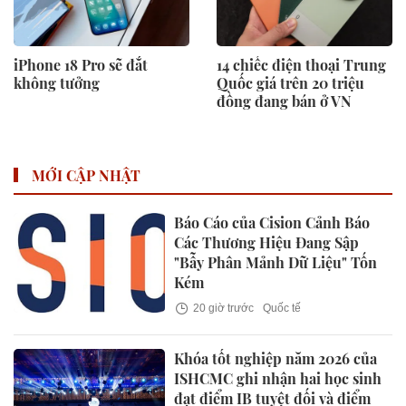
iPhone 18 Pro sẽ đắt
14 chiếc điện thoại Trung
không tưởng
Quốc giá trên 20 triệu
đồng đang bán ở VN
MỚI CẬP NHẬT
Báo Cáo của Cision Cảnh Báo
Các Thương Hiệu Đang Sập
"Bẫy Phân Mảnh Dữ Liệu" Tốn
Kém
20 giờ trước
Quốc tế
Khóa tốt nghiệp năm 2026 của
ISHCMC ghi nhận hai học sinh
đạt điểm IB tuyệt đối và điểm