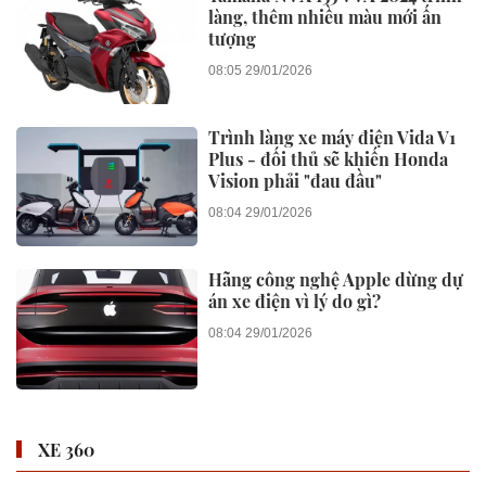
làng, thêm nhiều màu mới ấn
tượng
08:05 29/01/2026
Trình làng xe máy điện Vida V1
Plus - đối thủ sẽ khiến Honda
Vision phải "đau đầu"
08:04 29/01/2026
Hãng công nghệ Apple dừng dự
án xe điện vì lý do gì?
08:04 29/01/2026
XE 360