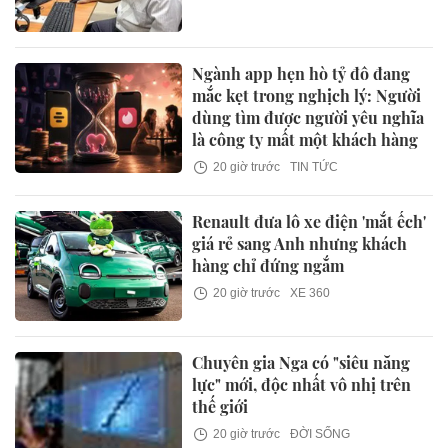
Ngành app hẹn hò tỷ đô đang
mắc kẹt trong nghịch lý: Người
dùng tìm được người yêu nghĩa
là công ty mất một khách hàng
20 giờ trước
TIN TỨC
Renault đưa lô xe điện 'mắt ếch'
giá rẻ sang Anh nhưng khách
hàng chỉ đứng ngắm
20 giờ trước
XE 360
Chuyên gia Nga có "siêu năng
lực" mới, độc nhất vô nhị trên
thế giới
20 giờ trước
ĐỜI SỐNG