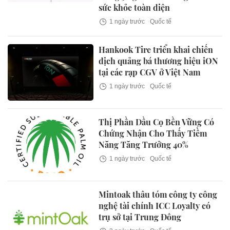
sức khỏe toàn diện
1 ngày trước
Quốc tế
Hankook Tire triển khai chiến
dịch quảng bá thương hiệu iON
tại các rạp CGV ở Việt Nam
1 ngày trước
Quốc tế
Thị Phần Dầu Cọ Bền Vững Có
Chứng Nhận Cho Thấy Tiềm
Năng Tăng Trưởng 40%
1 ngày trước
Quốc tế
Mintoak thâu tóm công ty công
nghệ tài chính ICC Loyalty có
trụ sở tại Trung Đông