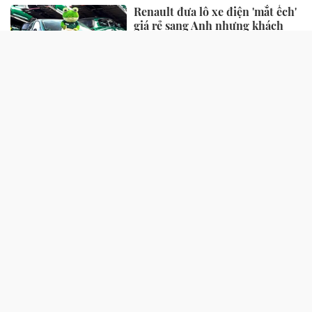
Renault đưa lô xe điện 'mắt ếch'
giá rẻ sang Anh nhưng khách
hàng chỉ đứng ngắm
20 giờ trước
VinFast Kinet ghi điểm với
người trẻ mê xê dịch: Đi xa, đổi
pin nhanh, vận hành mạnh mẽ
14:27 31/07/2026
MG Việt Nam thúc đẩy chiến
lược phát triển với ‘mảnh ghép’
tài chính mới
17:25 16/07/2026
Xe điện chở hàng VinFast EC
Van: Gọn trong phố, rộng