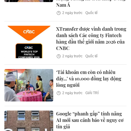
Nam Á
2 ngày trước
Quốc tế
XTransfer được vinh danh trong
danh sách Các công ty Fintech
hàng đầu thế giới năm 2026 của
CNBC
2 ngày trước
Quốc tế
‘Tài khoản em còn có nhiêu
đây...’ và 10.000 đồng lay động
lòng người
2 ngày trước
GIẢI TRÍ
Google “phanh gấp” tính năng
AI mới sau cảnh báo về nguy cơ
tin giả