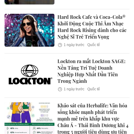
Hard Rock Cafe và Coca-Cola®
Khởi Động Cuộc Thi Âm Nhạc
Hard Rock Rising dành cho các
Nghệ Sĩ Trẻ Triển Vọng
1 ngày trước
Quốc tế
Lockton ra mắt Lockton SAGE:
Nền Tảng Trí Tuệ Doanh
Nghiệp Hợp Nhất Đầu Tiên
Trong Ngành
1 ngày trước
Quốc tế
Khảo sát của Herbalife: Văn hóa
sống khỏe mạnh phát triển
mạnh mẽ trên khắp khu vực
Châu Á - Thái Bình Dương khi 4
trong 5 người tiêu dùng ưu tiên